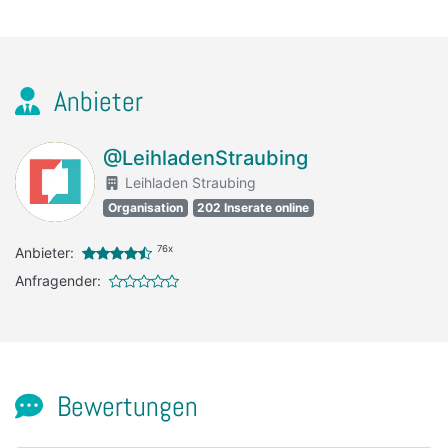
Anbieter
@LeihladenStraubing
Leihladen Straubing
Organisation
202 Inserate online
76x
Anbieter:
Anfragender:
Bewertungen