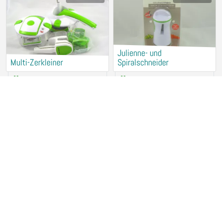
Julienne- und
Multi-Zerkleiner
Spiralschneider
Verleih (kostenlos)
Verleih (kostenlos)
94315 Straubing
94315 Straubing
Fensterreiniger KÄRCHER
Brotbackautomat UNOLD
Verleih (kostenlos)
Verleih (kostenlos)
94315 Straubing
94315 Straubing