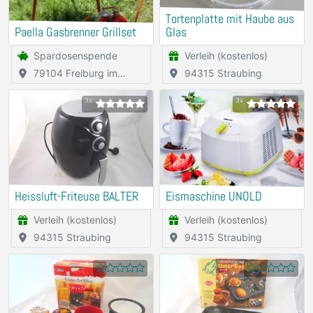
Tortenplatte mit Haube aus
Paella Gasbrenner Grillset
Glas
Spardosenspende
Verleih (kostenlos)
79104 Freiburg im
94315 Straubing
Breisgau
3x
3x
Heissluft-Friteuse BALTER
Eismaschine UNOLD
Verleih (kostenlos)
Verleih (kostenlos)
94315 Straubing
94315 Straubing