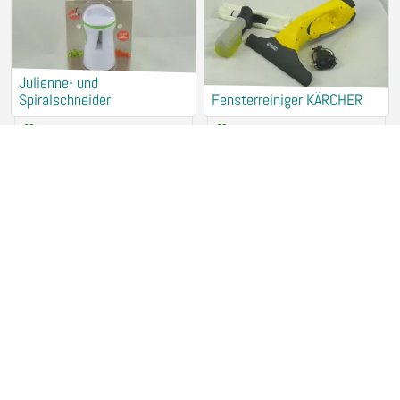
Julienne- und
Spiralschneider
Fensterreiniger KÄRCHER
Verleih (kostenlos)
Verleih (kostenlos)
94315 Straubing
94315 Straubing
Brotbackautomat UNOLD
Induktions-Kochplatte
Verleih (kostenlos)
Verleih (kostenlos)
94315 Straubing
94315 Straubing