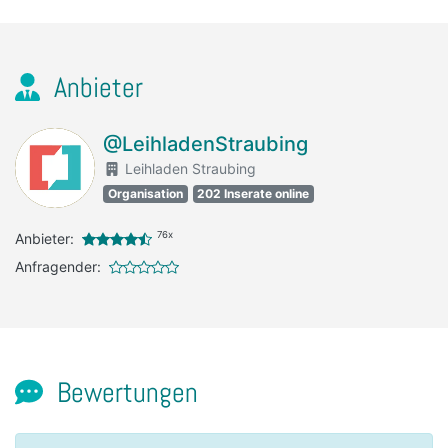
Anbieter
@LeihladenStraubing
Leihladen Straubing
Organisation
202 Inserate online
76x
Anbieter:
Anfragender:
Bewertungen