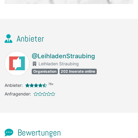
Anbieter
@LeihladenStraubing
Leihladen Straubing
Organisation
202 Inserate online
76x
Anbieter:
Anfragender:
Bewertungen