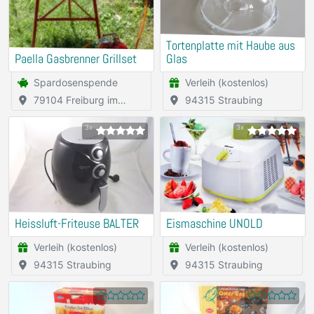
Tortenplatte mit Haube aus
Paella Gasbrenner Grillset
Glas
Spardosenspende
Verleih (kostenlos)
79104 Freiburg im
94315 Straubing
Breisgau
3x
3x
Heissluft-Friteuse BALTER
Eismaschine UNOLD
Verleih (kostenlos)
Verleih (kostenlos)
94315 Straubing
94315 Straubing