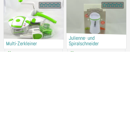
Julienne- und
Multi-Zerkleiner
Spiralschneider
Verleih (kostenlos)
Verleih (kostenlos)
94315 Straubing
94315 Straubing
Fensterreiniger KÄRCHER
Brotbackautomat UNOLD
Verleih (kostenlos)
Verleih (kostenlos)
94315 Straubing
94315 Straubing