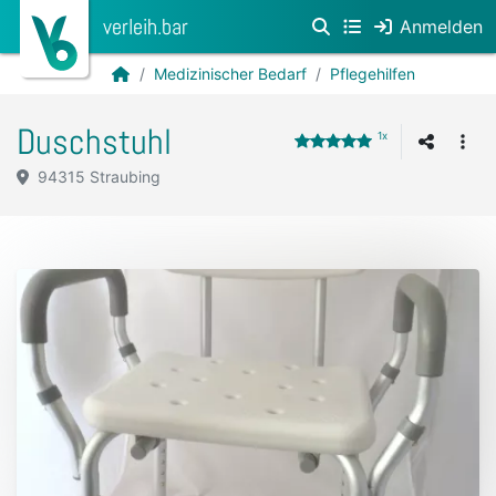
verleih.bar
Anmelden
Medizinischer Bedarf
Pflegehilfen
Duschstuhl
1x
94315 Straubing