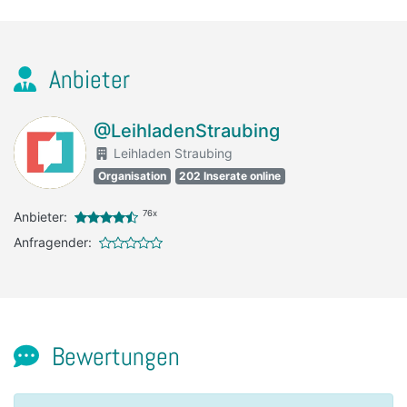
Anbieter
@LeihladenStraubing
Leihladen Straubing
Organisation
202 Inserate online
76x
Anbieter:
Anfragender:
Bewertungen