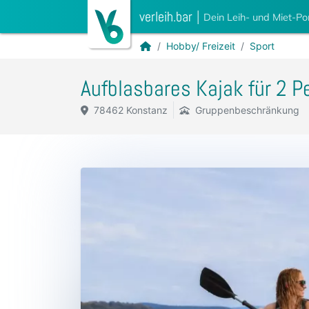
verleih.bar
|
Dein Leih- und Miet-Po
Hobby/ Freizeit
Sport
Aufblasbares Kajak für 2 P
78462 Konstanz
Gruppenbeschränkung