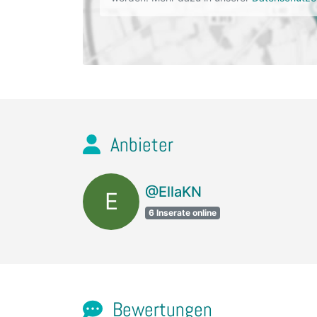
Anbieter
@EllaKN
E
6 Inserate online
Bewertungen