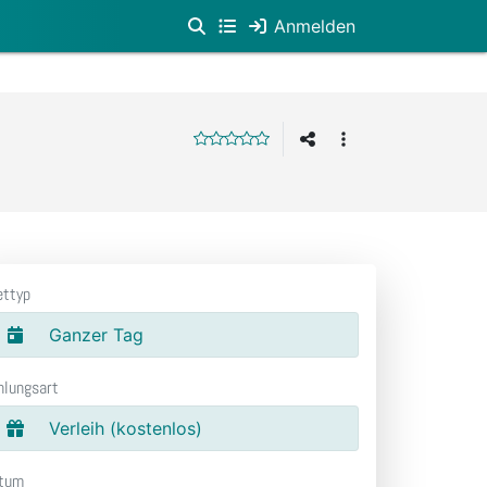
Anmelden
ettyp
Ganzer Tag
hlungsart
Verleih (kostenlos)
tum