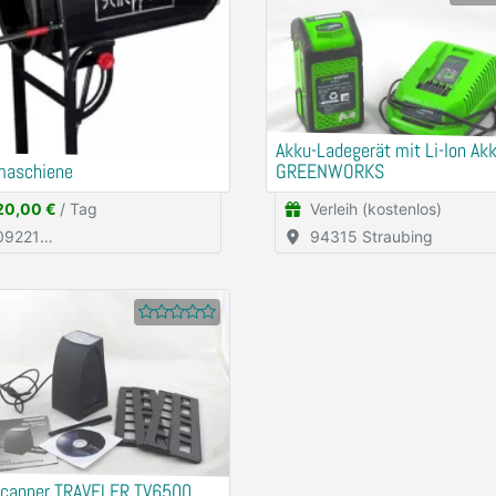
Akku-Ladegerät mit Li-Ion Ak
maschiene
GREENWORKS
20,00 €
/ Tag
Verleih (kostenlos)
94315 Straubing
kirchen/Erzgebirge
Scanner TRAVELER TV6500