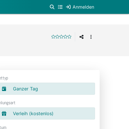
Anmelden
ettyp
Ganzer Tag
hlungsart
Verleih (kostenlos)
tum