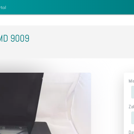
rtal
 MD 9009
Mi
Za
Da