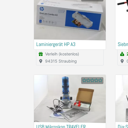
Laminiergerät HP A3
Sieb
Verleih (kostenlos)
94315 Straubing
09221
Neu
USB Mikroskop TRAVELER
Dia-