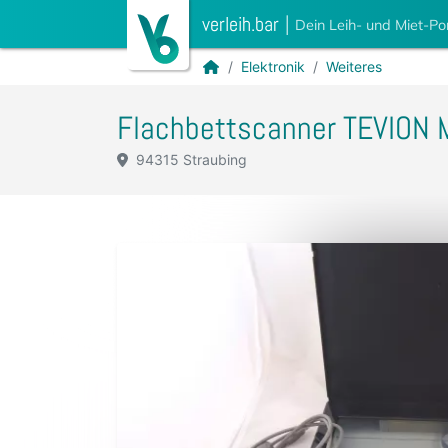
verleih.bar
|
Dein Leih- und Miet-Po
Elektronik
Weiteres
Flachbettscanner TEVION
94315 Straubing