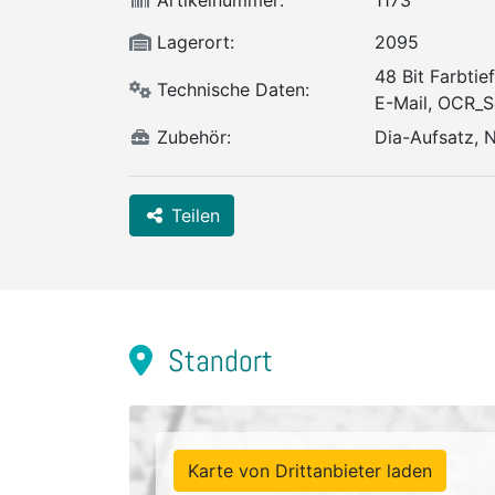
Artikelnummer:
1173
Lagerort:
2095
48 Bit Farbtie
Technische Daten:
E-Mail, OCR_S
Zubehör:
Dia-Aufsatz, N
Teilen
Standort
Karte von Drittanbieter laden