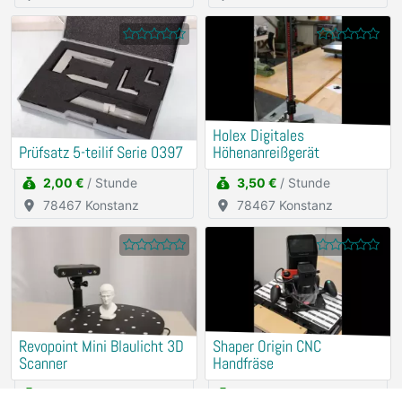
Holex Digitales
Prüfsatz 5-teilif Serie 0397
Höhenanreißgerät
2,00 €
/ Stunde
3,50 €
/ Stunde
78467 Konstanz
78467 Konstanz
Revopoint Mini Blaulicht 3D
Shaper Origin CNC
Scanner
Handfräse
15,00 €
/ Stunde
25,00 €
/ Stunde