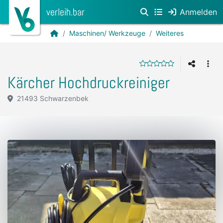
verleih.bar
Anmelden
Maschinen/ Werkzeuge
Weiteres
Kärcher Hochdruckreiniger
21493 Schwarzenbek