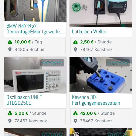
BMW N47-N57
Demontage&Montgewerkze
Lötkolben Weller
ug Riemenscheibe
10,00 €
/ Tag
2,50 €
/ Stunde
Schwigungsdämfper
44805 Bochum
78467 Konstanz
Oszilloskop UNI-T
Keyence 3D-
UTD2025CL
Fertigungsmesssystem
5,00 €
/ Stunde
42,00 €
/ Stunde
78467 Konstanz
78467 Konstanz