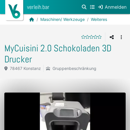
verleih.bar
Anmelden
Maschinen/ Werkzeuge
Weiteres
MyCuisini 2.0 Schokoladen 3D
Drucker
78467 Konstanz
Gruppenbeschränkung