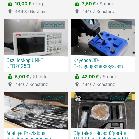
10,00 €
/ Tag
2,50 €
/ Stunde
Schwigungsdämfper
44805 Bochum
78467 Konstanz
Oszilloskop UNI-T
Keyence 3D-
UTD2025CL
Fertigungsmesssystem
5,00 €
/ Stunde
42,00 €
/ Stunde
78467 Konstanz
78467 Konstanz
Analoge Präzisions-
Digitales Härteprüfgeräte