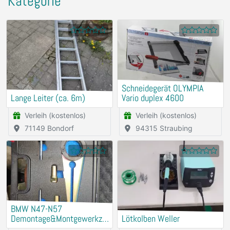
Kategorie
Schneidegerät OLYMPIA
Lange Leiter (ca. 6m)
Vario duplex 4600
Verleih (kostenlos)
Verleih (kostenlos)
71149 Bondorf
94315 Straubing
BMW N47-N57
Demontage&Montgewerkze
Lötkolben Weller
ug Riemenscheibe