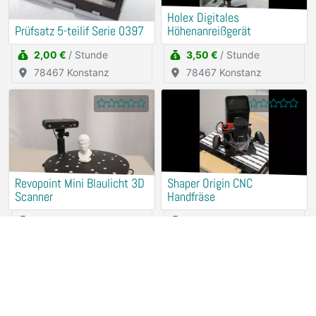
Holex Digitales
Prüfsatz 5-teilif Serie 0397
Höhenanreißgerät
2,00 €
/ Stunde
3,50 €
/ Stunde
78467 Konstanz
78467 Konstanz
Revopoint Mini Blaulicht 3D
Shaper Origin CNC
Scanner
Handfräse
15,00 €
/ Stunde
25,00 €
/ Stunde
78467 Konstanz
78467 Konstanz