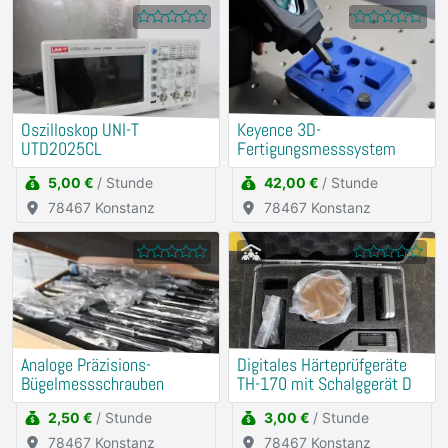
Oszilloskop UNI-T
Keyence 3D-
UTD2025CL
Fertigungsmesssystem
5,00 €
/ Stunde
42,00 €
/ Stunde
78467 Konstanz
78467 Konstanz
Analoge Präzisions-
Digitales Härteprüfgeräte
Bügelmessschrauben
TH-170 mit Schalggerät D
2,50 €
/ Stunde
3,00 €
/ Stunde
78467 Konstanz
78467 Konstanz