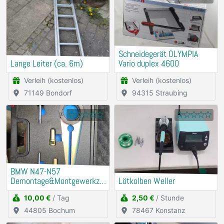
Schneidegerät OLYMPIA
Lange Leiter (ca. 6m)
Vario duplex 4600
Verleih (kostenlos)
Verleih (kostenlos)
71149 Bondorf
94315 Straubing
BMW N47-N57
Demontage&Montgewerkze
Lötkolben Weller
ug Riemenscheibe
10,00 €
/ Tag
2,50 €
/ Stunde
Schwigungsdämfper
44805 Bochum
78467 Konstanz