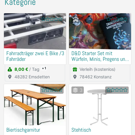
Kategorie
Fahrradträger zwei E Bike /3
D&D Starter Set mit
Fahrräder
Würfeln, Minis, Pregens und
Zauberkarten
+ 1
8,00 €
/ Tag
Verleih (kostenlos)
48282 Emsdetten
78462 Konstanz
3
Biertischgarnitur
Stehtisch