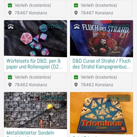
Verleih (kostenlos)
Verleih (kostenlos)
78467 Konstanz
78467 Konstanz
Würfelsets für D&D, pen &
D&D Curse of Strahd / Fluch
paper und Rollenspiel (D20
des Strahd Kampagnenbuch
etc.)
Deutsch mit Würfeln
Verleih (kostenlos)
Verleih (kostenlos)
78462 Konstanz
78462 Konstanz
Metalldetektor Sondeln