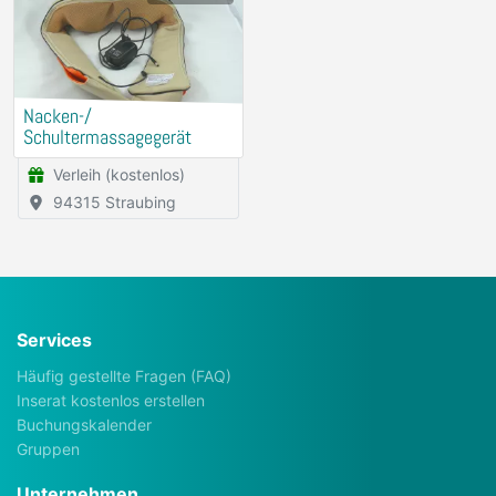
Nacken-/
Schultermassagegerät
Verleih (kostenlos)
94315 Straubing
Services
Häufig gestellte Fragen (FAQ)
Inserat kostenlos erstellen
Buchungskalender
Gruppen
Unternehmen