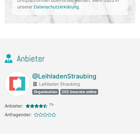
Drittplattformen übermittelt werden. Mehr dazu in
unserer
Datenschutzerklärung
.
Anbieter
@LeihladenStraubing
Leihladen Straubing
Organisation
202 Inserate online
77x
Anbieter:
Anfragender: