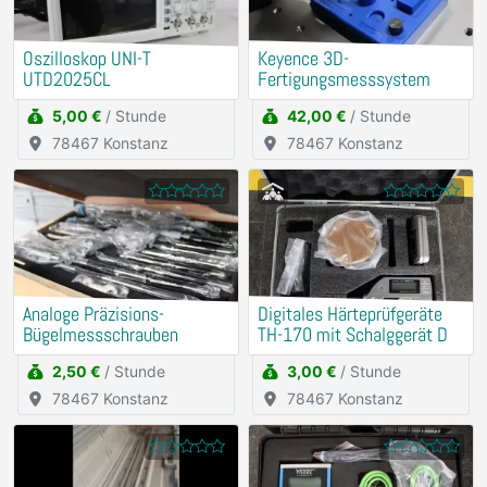
Oszilloskop UNI-T
Keyence 3D-
UTD2025CL
Fertigungsmesssystem
5,00 €
/ Stunde
42,00 €
/ Stunde
78467 Konstanz
78467 Konstanz
Analoge Präzisions-
Digitales Härteprüfgeräte
Bügelmessschrauben
TH-170 mit Schalggerät D
2,50 €
/ Stunde
3,00 €
/ Stunde
78467 Konstanz
78467 Konstanz