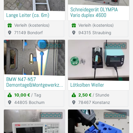
Schneidegerät OLYMPIA
Lange Leiter (ca. 6m)
Vario duplex 4600
Verleih (kostenlos)
Verleih (kostenlos)
71149 Bondorf
94315 Straubing
BMW N47-N57
Demontage&Montgewerkze
Lötkolben Weller
ug Riemenscheibe
10,00 €
/ Tag
2,50 €
/ Stunde
Schwigungsdämfper
44805 Bochum
78467 Konstanz