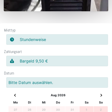
Miettyp
Stundenweise
Zahlungsart
Bargeld 9,50 €
Datum
Bitte Datum auswählen.
Aug 2026
Mo
Di
Mi
Do
Fr
Sa
So
27
28
29
30
31
1
2