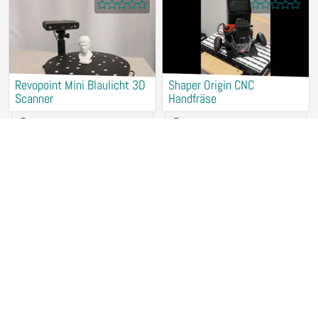
Revopoint Mini Blaulicht 3D
Shaper Origin CNC
Scanner
Handfräse
15,00 €
/ Stunde
25,00 €
/ Stunde
78467 Konstanz
78467 Konstanz
Makita Tischkreissäge
Holz CNC Fräse 4-Achs
7,50 €
/ Stunde
12,00 €
/ Stunde
78467 Konstanz
78467 Konstanz