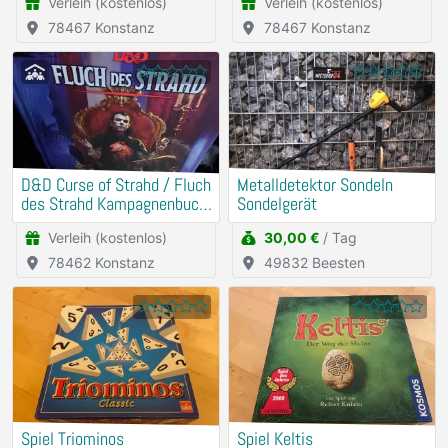
Verleih (kostenlos)
Verleih (kostenlos)
78467 Konstanz
78467 Konstanz
D&D Curse of Strahd / Fluch
Metalldetektor Sondeln
des Strahd Kampagnenbuch
Sondelgerät
Deutsch mit Würfeln
Verleih (kostenlos)
30,00 €
/ Tag
78462 Konstanz
49832 Beesten
Spiel Triominos
Spiel Keltis