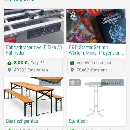
Fahrradträger zwei E Bike /3
D&D Starter Set mit
Fahrräder
Würfeln, Minis, Pregens und
Zauberkarten
+ 1
8,00 €
/ Tag
Verleih (kostenlos)
48282 Emsdetten
78462 Konstanz
3
Biertischgarnitur
Stehtisch