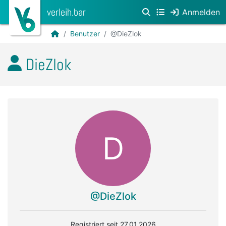
verleih.bar
Anmelden
Benutzer
@DieZlok
DieZlok
D
@DieZlok
Registriert seit 27.01.2026