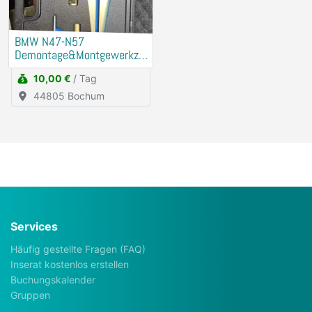
BMW N47-N57
Demontage&Montgewerkze
ug Riemenscheibe
10,00 €
/ Tag
Schwigungsdämfper
44805 Bochum
Services
Häufig gestellte Fragen (FAQ)
Inserat kostenlos erstellen
Buchungskalender
Gruppen