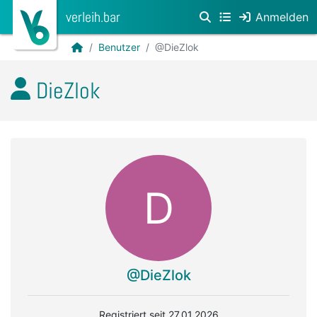
verleih.bar
Anmelden
Benutzer
@DieZlok
DieZlok
D
@DieZlok
Registriert seit 27.01.2026