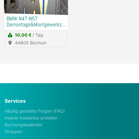
BMW N47-N57
Demontage&Montgewerkze
ug Riemenscheibe
10,00 €
/ Tag
Schwigungsdämfper
44805 Bochum
Services
Häufig gestellte Fragen (FAQ)
Inserat kostenlos erstellen
Buchungskalender
Gruppen