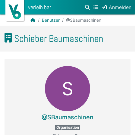
verleih.bar
Anmelden
Benutzer
@SBaumaschinen
Schieber Baumaschinen
S
@SBaumaschinen
Organisation