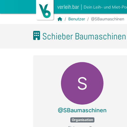
verleih.bar
|
Dein Leih- und Miet-Po
Benutzer
@SBaumaschinen
Schieber Baumaschinen
S
@SBaumaschinen
Organisation