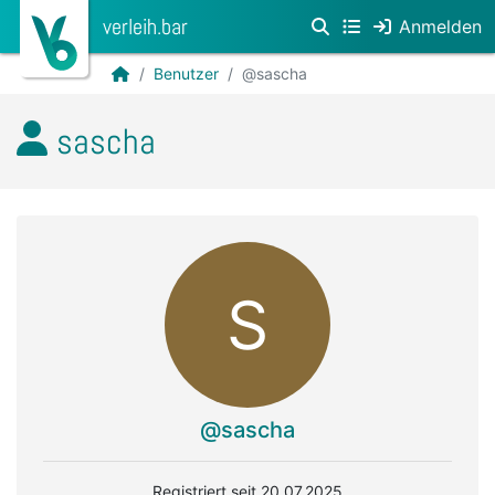
verleih.bar
Anmelden
Benutzer
@sascha
sascha
S
@sascha
Registriert seit 20.07.2025