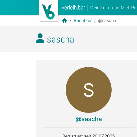
verleih.bar
|
Dein Leih- und Miet-Po
Benutzer
@sascha
sascha
S
@sascha
Registriert seit 20.07.2025