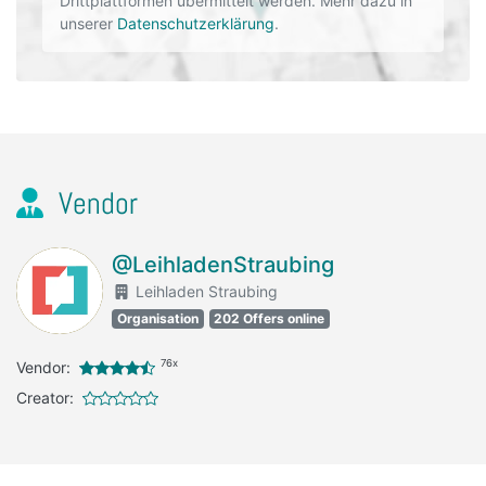
Drittplattformen übermittelt werden. Mehr dazu in
unserer
Datenschutzerklärung
.
Vendor
@LeihladenStraubing
Leihladen Straubing
Organisation
202 Offers online
76x
Vendor:
Creator: