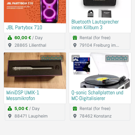
Bluetooth Lautsprecher
JBL Partybox 710
innen Killburn 3
60,00 €
/ Day
Rental (for free)
28865 Lilienthal
79104 Freiburg im
Breisgau
MiniDSP UMIK-1
Q-sonic Schallplatten und
Messmikrofon
MC-Digitalisierer
5,00 €
/ Day
Rental (for free)
88471 Laupheim
78462 Konstanz