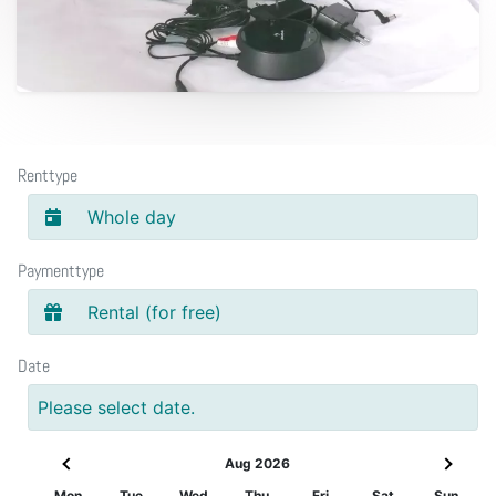
Renttype
Whole day
Paymenttype
Rental (for free)
Date
Please select date.
Aug 2026
Mon
Tue
Wed
Thu
Fri
Sat
Sun