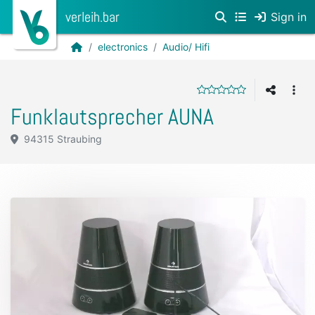
verleih.bar
Sign in
electronics
Audio/ Hifi
Funklautsprecher AUNA
94315 Straubing