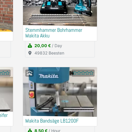
Stemmhammer Bohrhammer
Makita Akku
20,00 €
/ Day
49832 Beesten
ifer
Makita Bandsäge LB1200F
8,50 €
/ Hour