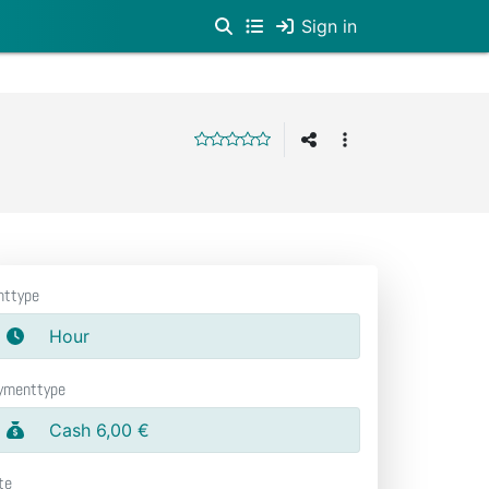
Sign in
nttype
Hour
ymenttype
Cash 6,00 €
te