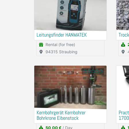
Leitungsfinder HANMATEK
Trock
Rental (for free)
94315 Straubing
Kernbohrgerät Kernbohrer
Prac
Bohrkrone Eibenstock
170
50,00 €
/ Day