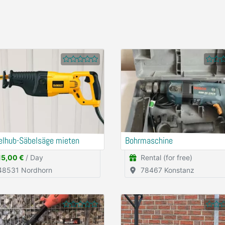
elhub-Säbelsäge mieten
Bohrmaschine
15,00 €
/ Day
Rental (for free)
48531 Nordhorn
78467 Konstanz