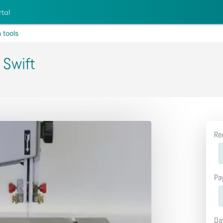
rtal
 tools
 Swift
Re
Pa
Da