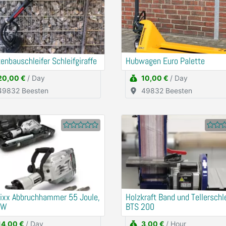
enbauschleifer Schleifgiraffe
Hubwagen Euro Palette
20,00 €
/ Day
10,00 €
/ Day
49832 Beesten
49832 Beesten
tixx Abbruchhammer 55 Joule,
Holzkraft Band und Tellerschle
0W
BTS 200
14,00 €
/ Day
3,00 €
/ Hour