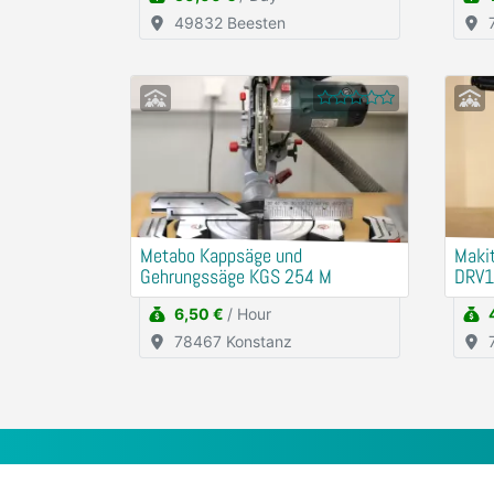
49832 Beesten
Metabo Kappsäge und
Makit
Gehrungssäge KGS 254 M
DRV1
6,50 €
/ Hour
78467 Konstanz
Services
Comp