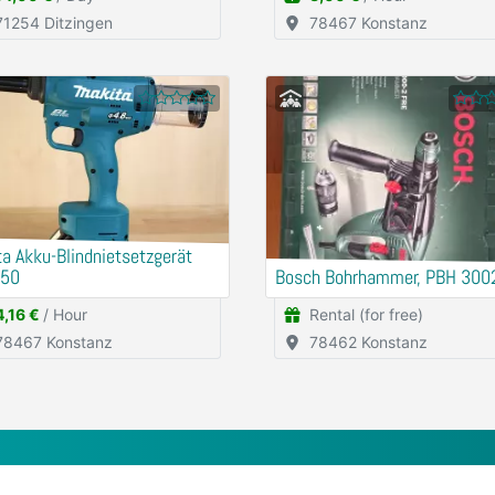
71254 Ditzingen
78467 Konstanz
a Akku-Blindnietsetzgerät
50
Bosch Bohrhammer, PBH 300
4,16 €
/ Hour
Rental (for free)
78467 Konstanz
78462 Konstanz
any
Legalhints