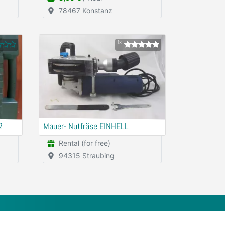
78467 Konstanz
1x
2
Mauer- Nutfräse EINHELL
Rental (for free)
94315 Straubing
Apps
Social Media