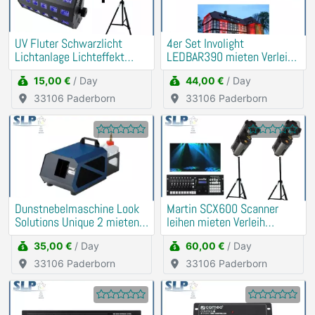
UV Fluter Schwarzlicht
4er Set Involight
Lichtanlage Lichteffekt
LEDBAR390 mieten Verleih
mieten Verleih
(Beleuchtung, Uplight)
15,00 €
/ Day
44,00 €
/ Day
33106 Paderborn
33106 Paderborn
Dunstnebelmaschine Look
Martin SCX600 Scanner
Solutions Unique 2 mieten
leihen mieten Verleih
Verleih
(Strobo, Lichtanlage)
35,00 €
/ Day
60,00 €
/ Day
33106 Paderborn
33106 Paderborn