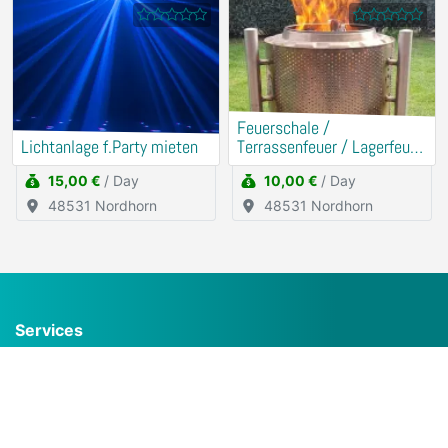
Feuerschale /
Lichtanlage f.Party mieten
Terrassenfeuer / Lagerfeuer
mieten
15,00 €
/ Day
10,00 €
/ Day
48531 Nordhorn
48531 Nordhorn
Services
Frequently Asked Questions (FAQ)
Create an Offer for free
Booking calendar
Groups