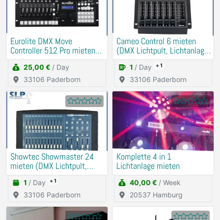
Eurolite DMX Move
Cameo Control 6 mieten
Controller 512 Pro mieten
(DMX Lichtpult, Lichtanlage,
(Lichtpult)
Party)
+ 1
25,00 €
/ Day
1
/ Day
33106 Paderborn
33106 Paderborn
Showtec Showmaster 24
Komplette 4 in 1
mieten (DMX Lichtpult,
Lichtanlage mieten
Lichtanlage, Party)
+ 1
1
/ Day
40,00 €
/ Week
33106 Paderborn
20537 Hamburg