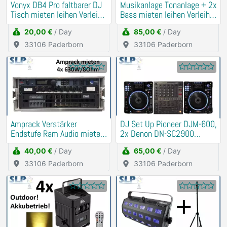
Vonyx DB4 Pro faltbarer DJ
Musikanlage Tonanlage + 2x
Tisch mieten leihen Verleih
Bass mieten leihen Verleih
Booth
Beschallung
20,00 €
/ Day
85,00 €
/ Day
33106 Paderborn
33106 Paderborn
Amprack Verstärker
DJ Set Up Pioneer DJM-600,
Endstufe Ram Audio mieten
2x Denon DN-SC2900
Verleih (PA, Anlage)
mieten Verleih
40,00 €
/ Day
65,00 €
/ Day
33106 Paderborn
33106 Paderborn