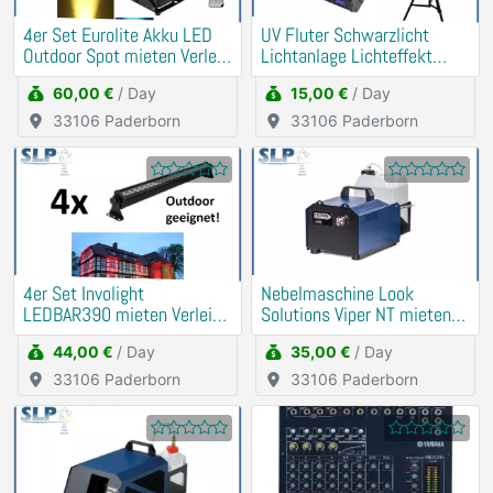
4er Set Eurolite Akku LED
UV Fluter Schwarzlicht
Outdoor Spot mieten Verleih
Lichtanlage Lichteffekt
(Musik, DJ)
mieten Verleih
60,00 €
/ Day
15,00 €
/ Day
33106 Paderborn
33106 Paderborn
4er Set Involight
Nebelmaschine Look
LEDBAR390 mieten Verleih
Solutions Viper NT mieten
(Beleuchtung, Uplight)
Verleih
44,00 €
/ Day
35,00 €
/ Day
33106 Paderborn
33106 Paderborn