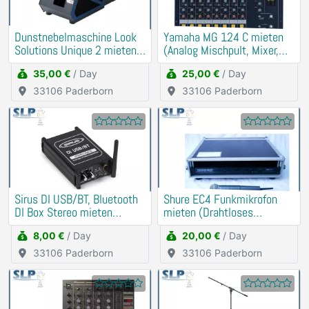
Dunstnebelmaschine Look
Yamaha MG 124 C mieten
Solutions Unique 2 mieten
(Analog Mischpult, Mixer,
Verleih
DJ)
35,00 €
/ Day
25,00 €
/ Day
33106 Paderborn
33106 Paderborn
Sirus DI USB/BT, Bluetooth
Shure EC4 Funkmikrofon
DI Box Stereo mieten
mieten (Drahtloses
(Soundkarte)
Schnurlos Mikrofon)
8,00 €
/ Day
20,00 €
/ Day
33106 Paderborn
33106 Paderborn