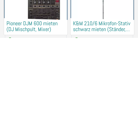
Pioneer DJM 600 mieten
K&M 210/6 Mikrofon-Stativ
(DJ Mischpult, Mixer)
schwarz mieten (Ständer,
Halter)
25,00 €
/ Day
5,00 €
/ Day
33106 Paderborn
33106 Paderborn
Martin SCX600 Scanner
Gesangsanlage,
leihen mieten Verleih
Sprachbeschallung, PA,
(Strobo, Lichtanlage)
Musikanlage mieten
60,00 €
/ Day
45,00 €
/ Day
33106 Paderborn
33106 Paderborn