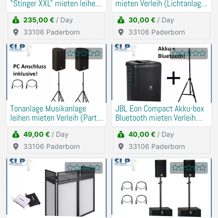
"Stinger XXL" mieten leihen
mieten Verleih (Lichtanlage,
Verleih PA, DJ
Party)
235,00 €
/ Day
30,00 €
/ Day
33106 Paderborn
33106 Paderborn
Tonanlage Musikanlage
JBL Eon Compact Akku-box
leihen mieten Verleih (Party,
Bluetooth mieten Verleih
Hochzeit, Geburtstag)
(Traurede, Demo)
49,00 €
/ Day
40,00 €
/ Day
33106 Paderborn
33106 Paderborn