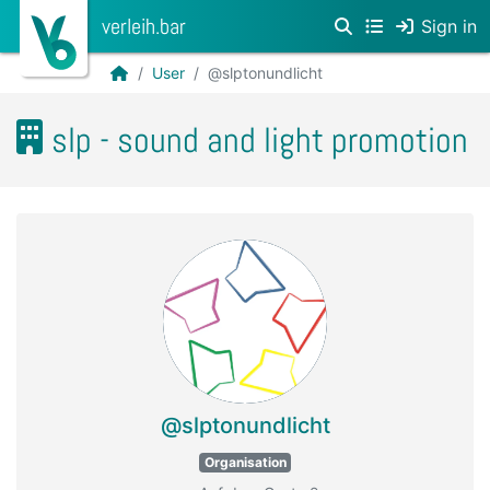
verleih.bar
Sign in
User
@slptonundlicht
slp - sound and light promotion
@slptonundlicht
Organisation