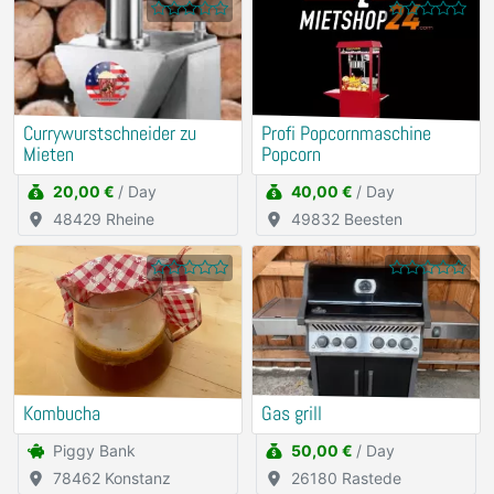
Currywurstschneider zu
Profi Popcornmaschine
Mieten
Popcorn
20,00 €
/ Day
40,00 €
/ Day
48429 Rheine
49832 Beesten
Kombucha
Gas grill
Piggy Bank
50,00 €
/ Day
78462 Konstanz
26180 Rastede