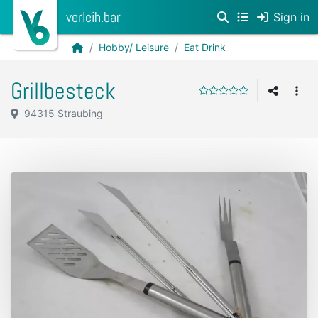
verleih.bar
Sign in
Hobby/ Leisure
Eat Drink
Grillbesteck
94315 Straubing