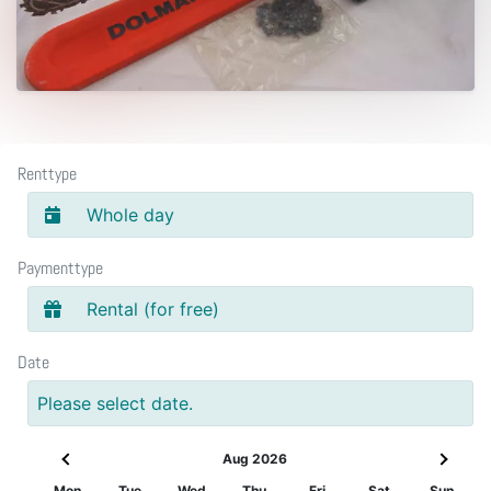
Renttype
Whole day
Paymenttype
Rental (for free)
Date
Please select date.
Aug 2026
Mon
Tue
Wed
Thu
Fri
Sat
Sun