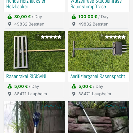
Honda Holzhäcksler
Wurzelfräse Stubbenfräse
Holzhacker
Baumstumpffräse
80,00 €
/ Day
100,00 €
/ Day
49832 Beesten
49832 Beesten
1x
1x
Rasenrakel RISISANI
Aerifiziergabel Rasenspecht
5,00 €
/ Day
5,00 €
/ Day
88471 Laupheim
88471 Laupheim