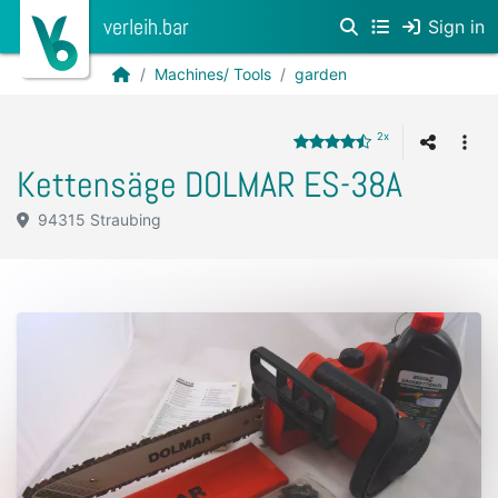
verleih.bar
Sign in
Machines/ Tools
garden
2x
Kettensäge DOLMAR ES-38A
94315 Straubing