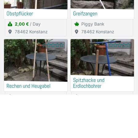
Obstpflücker
Greifzangen
2,00 €
/ Day
Piggy Bank
78462 Konstanz
78462 Konstanz
Spitzhacke und
Rechen und Heugabel
Erdlochbohrer
Piggy Bank
Piggy Bank
78462 Konstanz
78462 Konstanz