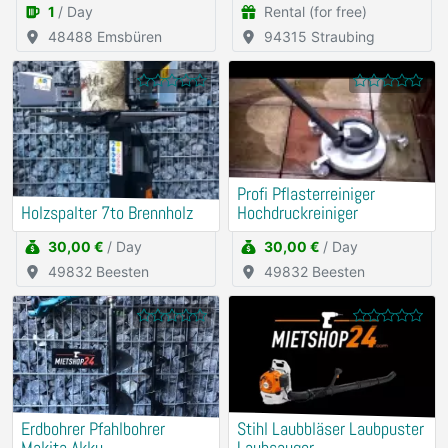
1
/ Day
Rental (for free)
48488 Emsbüren
94315 Straubing
Profi Pflasterreiniger
Holzspalter 7to Brennholz
Hochdruckreiniger
30,00 €
/ Day
30,00 €
/ Day
49832 Beesten
49832 Beesten
Erdbohrer Pfahlbohrer
Stihl Laubbläser Laubpuster