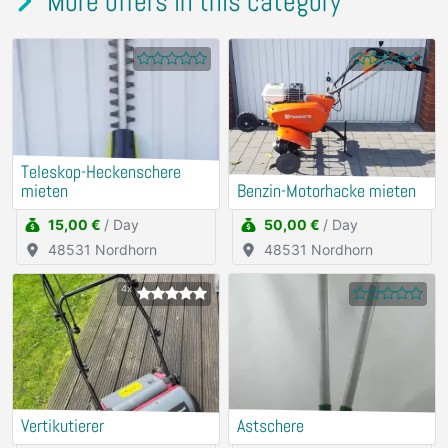
More offers in this category
Teleskop-Heckenschere
mieten
Benzin-Motorhacke mieten
15,00 €
/ Day
50,00 €
/ Day
48531 Nordhorn
48531 Nordhorn
4x
Vertikutierer
Astschere