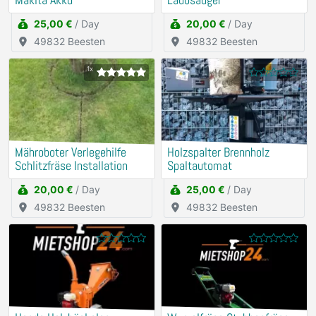
Makita Akku
Laubsauger
25,00 €
/ Day
20,00 €
/ Day
49832 Beesten
49832 Beesten
1x
Mähroboter Verlegehilfe
Holzspalter Brennholz
Schlitzfräse Installation
Spaltautomat
20,00 €
/ Day
25,00 €
/ Day
49832 Beesten
49832 Beesten