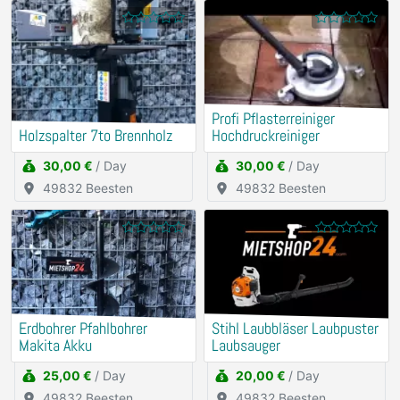
Profi Pflasterreiniger
Holzspalter 7to Brennholz
Hochdruckreiniger
30,00 €
/ Day
30,00 €
/ Day
49832 Beesten
49832 Beesten
Erdbohrer Pfahlbohrer
Stihl Laubbläser Laubpuster
Makita Akku
Laubsauger
25,00 €
/ Day
20,00 €
/ Day
49832 Beesten
49832 Beesten