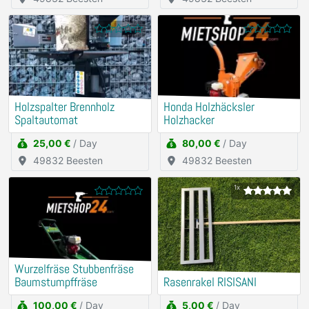
Holzspalter Brennholz
Honda Holzhäcksler
Spaltautomat
Holzhacker
25,00 €
/ Day
80,00 €
/ Day
49832 Beesten
49832 Beesten
1x
Wurzelfräse Stubbenfräse
Baumstumpffräse
Rasenrakel RISISANI
100,00 €
/ Day
5,00 €
/ Day