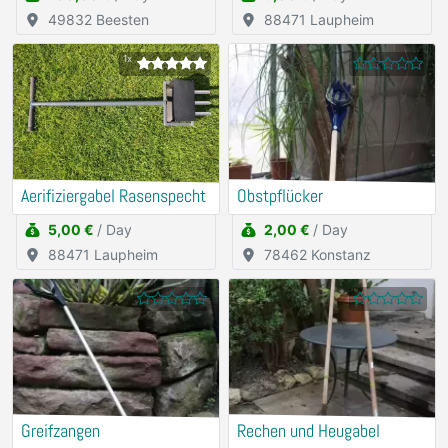
49832 Beesten
88471 Laupheim
1x
Aerifiziergabel Rasenspecht
Obstpflücker
5,00 €
/ Day
2,00 €
/ Day
88471 Laupheim
78462 Konstanz
Greifzangen
Rechen und Heugabel