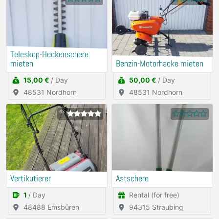
Teleskop-Heckenschere
mieten
Benzin-Motorhacke mieten
15,00 €
/ Day
50,00 €
/ Day
48531 Nordhorn
48531 Nordhorn
4x
Vertikutierer
Astschere
1
/ Day
Rental (for free)
48488 Emsbüren
94315 Straubing