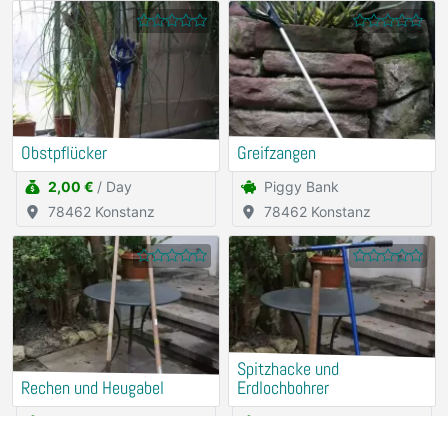
Obstpflücker
Greifzangen
2,00 €
/ Day
Piggy Bank
78462 Konstanz
78462 Konstanz
Spitzhacke und
Rechen und Heugabel
Erdlochbohrer
Piggy Bank
Piggy Bank
78462 Konstanz
78462 Konstanz