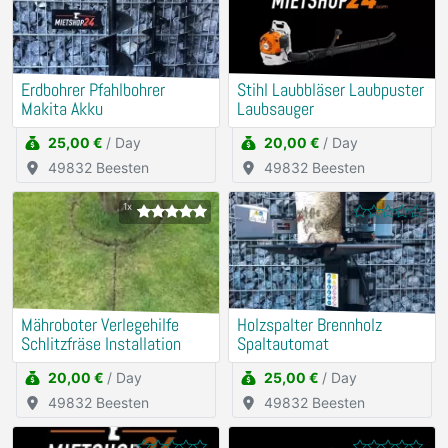
Erdbohrer Pfahlbohrer
Stihl Laubbläser Laubpuster
Makita Akku
Laubsauger
25,00 €
/ Day
20,00 €
/ Day
49832 Beesten
49832 Beesten
1x
Mähroboter Verlegehilfe
Holzspalter Brennholz
Schlitzfräse Installation
Spaltautomat
20,00 €
/ Day
25,00 €
/ Day
49832 Beesten
49832 Beesten