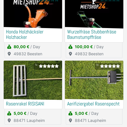
Honda Holzhäcksler
Wurzelfräse Stubbenfräse
Holzhacker
Baumstumpffräse
80,00 €
/ Day
100,00 €
/ Day
49832 Beesten
49832 Beesten
1x
1x
Rasenrakel RISISANI
Aerifiziergabel Rasenspecht
5,00 €
/ Day
5,00 €
/ Day
88471 Laupheim
88471 Laupheim