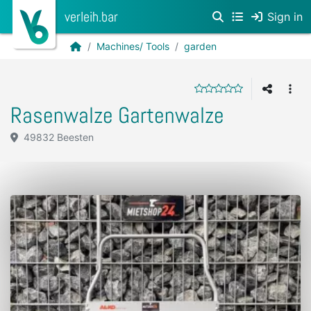
verleih.bar
Sign in
Machines/ Tools
garden
Rasenwalze Gartenwalze
49832 Beesten