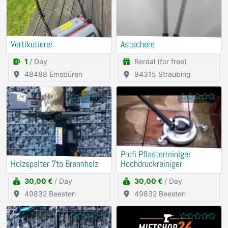
Vertikutierer
Astschere
1
/ Day
Rental (for free)
48488 Emsbüren
94315 Straubing
Profi Pflasterreiniger
Holzspalter 7to Brennholz
Hochdruckreiniger
30,00 €
/ Day
30,00 €
/ Day
49832 Beesten
49832 Beesten