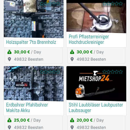
Profi Pflasterreiniger
Holzspalter 7to Brennholz
Hochdruckreiniger
30,00 €
/ Day
30,00 €
/ Day
49832 Beesten
49832 Beesten
Erdbohrer Pfahlbohrer
Stihl Laubbläser Laubpuster
Makita Akku
Laubsauger
25,00 €
/ Day
20,00 €
/ Day
49832 Beesten
49832 Beesten