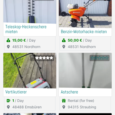
Teleskop-Heckenschere
mieten
Benzin-Motorhacke mieten
15,00 €
/ Day
50,00 €
/ Day
48531 Nordhorn
48531 Nordhorn
4x
Vertikutierer
Astschere
1
/ Day
Rental (for free)
48488 Emsbüren
94315 Straubing