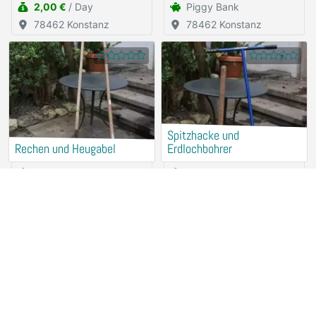
2,00 €
/ Day
Piggy Bank
78462 Konstanz
78462 Konstanz
Spitzhacke und
Rechen und Heugabel
Erdlochbohrer
Piggy Bank
Piggy Bank
78462 Konstanz
78462 Konstanz
Spaten, Schaufel und
Gartenhacken
Grabgabel