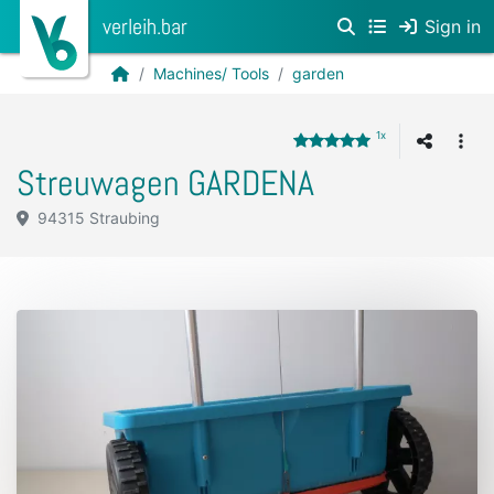
verleih.bar
Sign in
Machines/ Tools
garden
1x
Streuwagen GARDENA
94315 Straubing