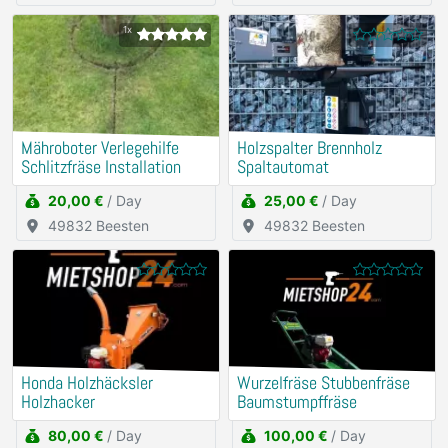
1x
Mähroboter Verlegehilfe
Holzspalter Brennholz
Schlitzfräse Installation
Spaltautomat
20,00 €
/ Day
25,00 €
/ Day
49832 Beesten
49832 Beesten
Honda Holzhäcksler
Wurzelfräse Stubbenfräse
Holzhacker
Baumstumpffräse
80,00 €
/ Day
100,00 €
/ Day