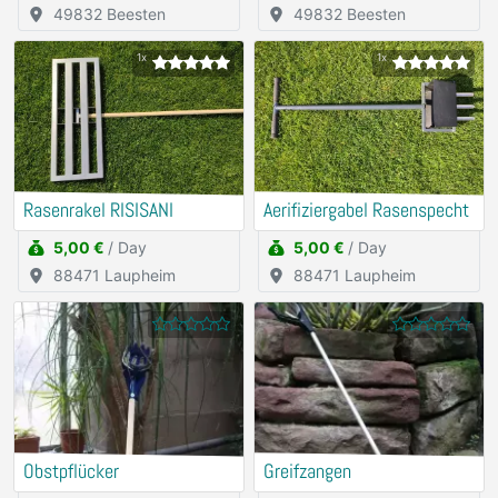
49832 Beesten
49832 Beesten
1x
1x
Rasenrakel RISISANI
Aerifiziergabel Rasenspecht
5,00 €
/ Day
5,00 €
/ Day
88471 Laupheim
88471 Laupheim
Obstpflücker
Greifzangen