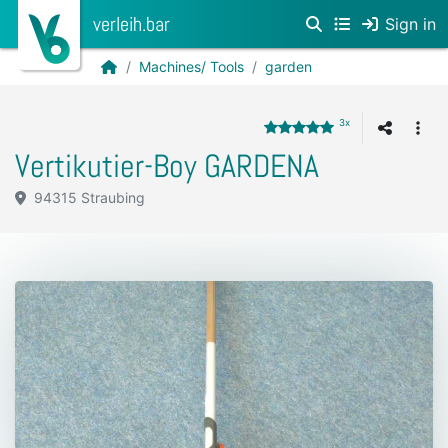
verleih.bar
Sign in
Machines/ Tools
garden
3x
Vertikutier-Boy GARDENA
94315 Straubing