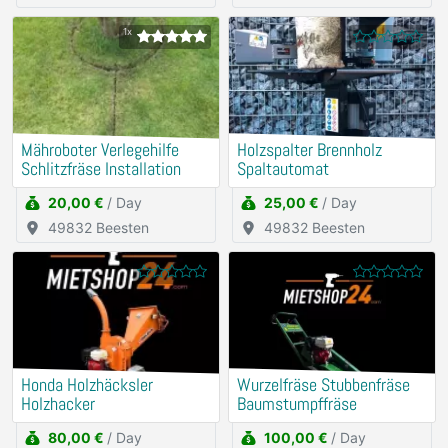
1x
Mähroboter Verlegehilfe
Holzspalter Brennholz
Schlitzfräse Installation
Spaltautomat
20,00 €
/ Day
25,00 €
/ Day
49832 Beesten
49832 Beesten
Honda Holzhäcksler
Wurzelfräse Stubbenfräse
Holzhacker
Baumstumpffräse
80,00 €
/ Day
100,00 €
/ Day