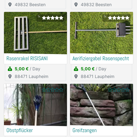
49832 Beesten
49832 Beesten
1x
1x
Rasenrakel RISISANI
Aerifiziergabel Rasenspecht
5,00 €
/ Day
5,00 €
/ Day
88471 Laupheim
88471 Laupheim
Obstpflücker
Greifzangen