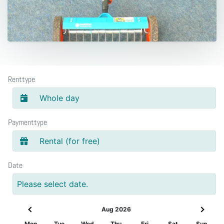
Renttype
Whole day
Paymenttype
Rental (for free)
Date
Please select date.
Aug 2026
Mon
Tue
Wed
Thu
Fri
Sat
Sun