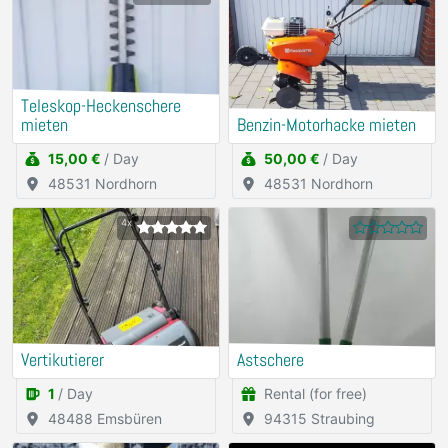
Teleskop-Heckenschere
mieten
Benzin-Motorhacke mieten
15,00 €
/ Day
50,00 €
/ Day
48531 Nordhorn
48531 Nordhorn
4x
Vertikutierer
Astschere
1
/ Day
Rental (for free)
48488 Emsbüren
94315 Straubing