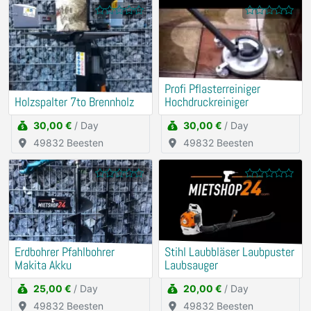
Profi Pflasterreiniger
Holzspalter 7to Brennholz
Hochdruckreiniger
30,00 €
/ Day
30,00 €
/ Day
49832 Beesten
49832 Beesten
Erdbohrer Pfahlbohrer
Stihl Laubbläser Laubpuster
Makita Akku
Laubsauger
25,00 €
/ Day
20,00 €
/ Day
49832 Beesten
49832 Beesten