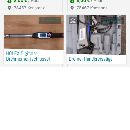
8,00 €
/ Hour
8,00 €
/ Hour
78467 Konstanz
78467 Konstanz
HOLEX Digitaler
Drehmomentschlüssel
Dremel Handkreissäge
2,50 €
/ Hour
2,50 €
/ Hour
78467 Konstanz
78467 Konstanz
Makita Akku-Tauchsäge
Dremel Handfräse
DSP601