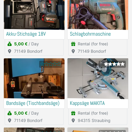
Akku-Stichsäge 18V
Schlagbohrmaschine
5,00 €
/ Day
Rental (for free)
71149 Bondorf
71149 Bondorf
1x
Bandsäge (Tischbandsäge)
Kappsäge MAKITA
5,00 €
/ Day
Rental (for free)
71149 Bondorf
94315 Straubing
1x