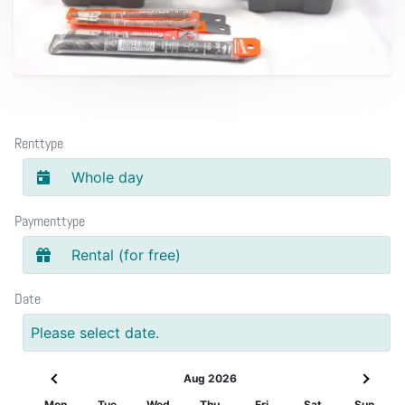
Renttype
Whole day
Paymenttype
Rental (for free)
Date
Please select date.
Aug 2026
Mon
Tue
Wed
Thu
Fri
Sat
Sun