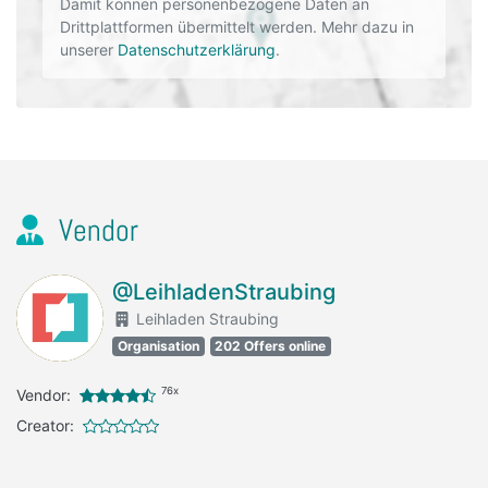
Damit können personenbezogene Daten an
Drittplattformen übermittelt werden. Mehr dazu in
unserer
Datenschutzerklärung
.
Vendor
@LeihladenStraubing
Leihladen Straubing
Organisation
202 Offers online
76x
Vendor:
Creator: