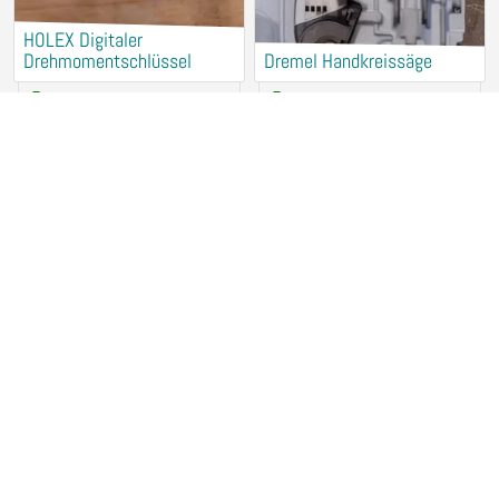
HOLEX Digitaler
Drehmomentschlüssel
Dremel Handkreissäge
2,50 €
/ Hour
2,50 €
/ Hour
78467 Konstanz
78467 Konstanz
Makita Akku-Tauchsäge
Dremel Handfräse
DSP601
2,50 €
/ Hour
3,50 €
/ Hour
78467 Konstanz
78467 Konstanz