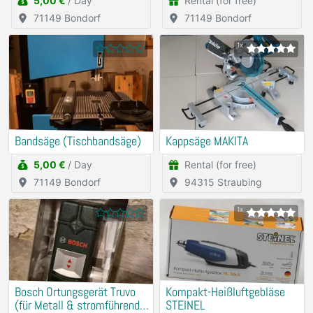
5,00 €
/ Day
Rental (for free)
71149 Bondorf
71149 Bondorf
1x
Bandsäge (Tischbandsäge)
Kappsäge MAKITA
5,00 €
/ Day
Rental (for free)
71149 Bondorf
94315 Straubing
1x
Bosch Ortungsgerät Truvo
Kompakt-Heißluftgebläse
(für Metall & stromführende
STEINEL