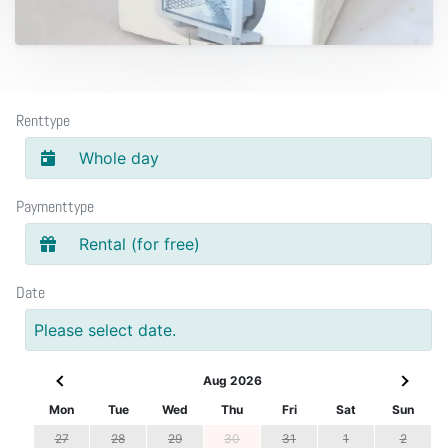
Renttype
Whole day
Paymenttype
Rental (for free)
Date
Please select date.
Aug 2026
Mon
Tue
Wed
Thu
Fri
Sat
Sun
27
28
29
30
31
1
2