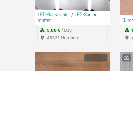
LED-Baustrahler / LED-Säulen
mieten
Durc
5,00 €
/ Day
48531 Nordhorn
HOLEX Digitaler
Drehmomentschlüssel
Drem
2,50 €
/ Hour
78467 Konstanz