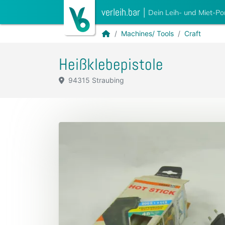
verleih.bar
|
Dein Leih- und Miet-Po
Machines/ Tools
Craft
Heißklebepistole
94315 Straubing