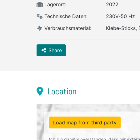
Lagerort:
2022
Technische Daten:
230V-50 Hz
Verbrauchsmaterial:
Klebe-Sticks,
Share
Location
Load map from third party
Ich bin damit einverstanden, dass mir exte