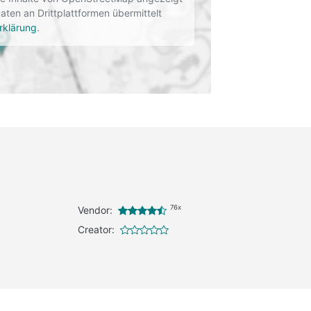
en an Drittplattformen übermittelt
rklärung
.
76x
Vendor:
Creator: