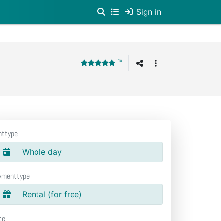
Sign in
1x
nttype
Whole day
ymenttype
Rental (for free)
te