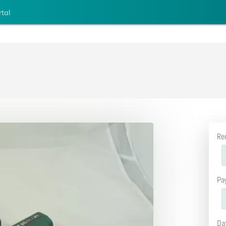
rtal
Re
Pa
Da