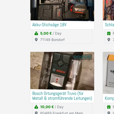
Akku-Stichsäge 18V
Schl
5,00 €
/ Day
71149 Bondorf
Bosch Ortungsgerät Truvo (für
Metall & stromführende Leitungen)
Komp
10,00 €
/ Day
60489 Frankfurt am Main