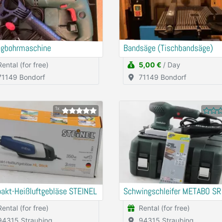
agbohrmaschine
Bandsäge (Tischbandsäge)
Rental (for free)
5,00 €
/ Day
71149 Bondorf
71149 Bondorf
1x
akt-Heißluftgebläse STEINEL
Schwingschleifer METABO SR
Rental (for free)
Rental (for free)
94315 Straubing
94315 Straubing