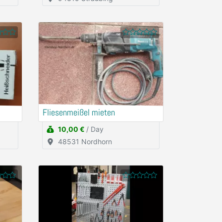
Fliesenmeißel mieten
10,00 €
/ Day
48531 Nordhorn