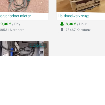
hbruchbohrer mieten
Holzhandwerkzeuge
10,00 €
/ Day
8,00 €
/ Hour
48531 Nordhorn
78467 Konstanz
el Handkreissäge
2,50 €
/ Hour
78467 Konstanz