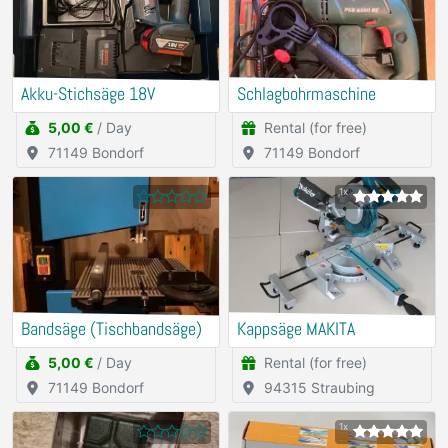
Akku-Stichsäge 18V
Schlagbohrmaschine
5,00 €
/ Day
Rental (for free)
71149 Bondorf
71149 Bondorf
1x
Bandsäge (Tischbandsäge)
Kappsäge MAKITA
5,00 €
/ Day
Rental (for free)
71149 Bondorf
94315 Straubing
1x