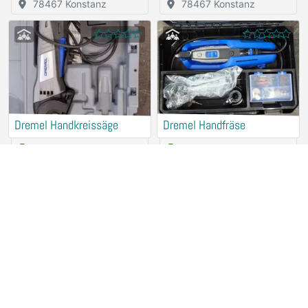
78467 Konstanz
78467 Konstanz
Dremel Handkreissäge
Dremel Handfräse
2,50 €
/ Hour
2,50 €
/ Hour
78467 Konstanz
78467 Konstanz
Makita Akku-Tauchsäge
Makita Akku-
DSP601
Multifunktionswerkzeug
DTM52