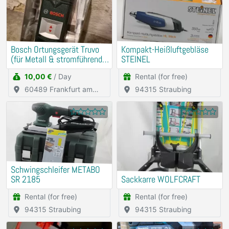
Bosch Ortungsgerät Truvo
Kompakt-Heißluftgebläse
(für Metall & stromführende
STEINEL
Leitungen)
10,00 €
/ Day
Rental (for free)
60489 Frankfurt am
94315 Straubing
Main
Schwingschleifer METABO
SR 2185
Sackkarre WOLFCRAFT
Rental (for free)
Rental (for free)
94315 Straubing
94315 Straubing