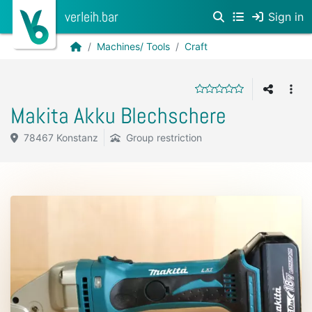
verleih.bar
Sign in
Machines/ Tools
Craft
Makita Akku Blechschere
78467 Konstanz
Group restriction