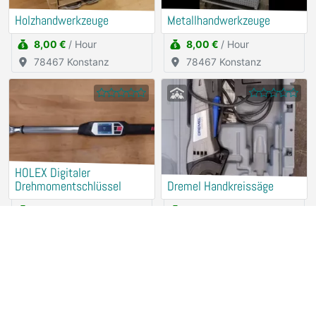
Holzhandwerkzeuge
Metallhandwerkzeuge
8,00 €
/ Hour
8,00 €
/ Hour
78467 Konstanz
78467 Konstanz
HOLEX Digitaler
Drehmomentschlüssel
Dremel Handkreissäge
2,50 €
/ Hour
2,50 €
/ Hour
78467 Konstanz
78467 Konstanz