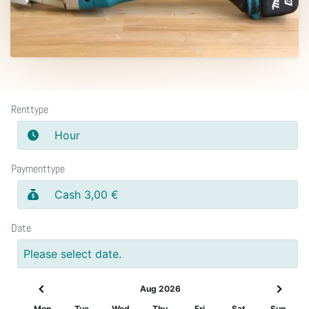
Renttype
Hour
Paymenttype
Cash 3,00 €
Date
Please select date.
Aug 2026
Mon
Tue
Wed
Thu
Fri
Sat
Sun