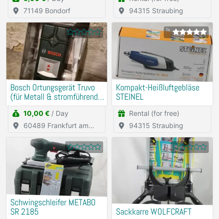
71149 Bondorf
94315 Straubing
1x
Bosch Ortungsgerät Truvo
Kompakt-Heißluftgebläse
(für Metall & stromführende
STEINEL
Leitungen)
10,00 €
/ Day
Rental (for free)
60489 Frankfurt am
94315 Straubing
Main
Schwingschleifer METABO
SR 2185
Sackkarre WOLFCRAFT