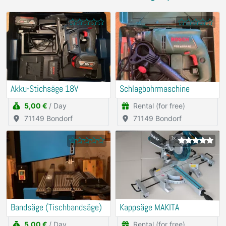
Akku-Stichsäge 18V
Schlagbohrmaschine
5,00 €
/ Day
Rental (for free)
71149 Bondorf
71149 Bondorf
1x
Bandsäge (Tischbandsäge)
Kappsäge MAKITA
5,00 €
/ Day
Rental (for free)