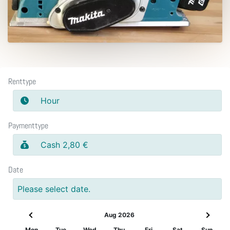
Renttype
Hour
Paymenttype
Cash 2,80 €
Date
Please select date.
Aug 2026
Mon
Tue
Wed
Thu
Fri
Sat
Sun