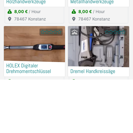
Holzhandwerkzeuge
Metallhandwerkzeuge
8,00 €
/ Hour
8,00 €
/ Hour
78467 Konstanz
78467 Konstanz
HOLEX Digitaler
Drehmomentschlüssel
Dremel Handkreissäge
2,50 €
/ Hour
2,50 €
/ Hour
78467 Konstanz
78467 Konstanz