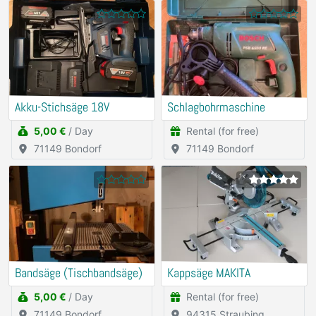
Akku-Stichsäge 18V
Schlagbohrmaschine
5,00 €
/ Day
Rental (for free)
71149 Bondorf
71149 Bondorf
1x
Bandsäge (Tischbandsäge)
Kappsäge MAKITA
5,00 €
/ Day
Rental (for free)
71149 Bondorf
94315 Straubing