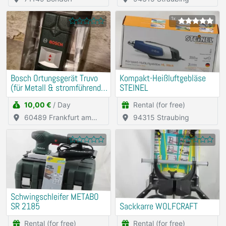
1x
Bosch Ortungsgerät Truvo
Kompakt-Heißluftgebläse
(für Metall & stromführende
STEINEL
Leitungen)
10,00 €
/ Day
Rental (for free)
60489 Frankfurt am
94315 Straubing
Main
Schwingschleifer METABO
SR 2185
Sackkarre WOLFCRAFT
Rental (for free)
Rental (for free)