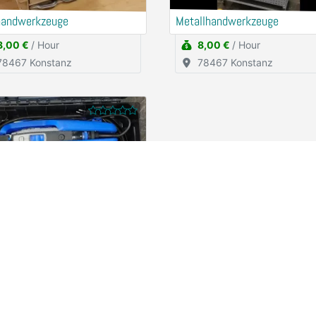
handwerkzeuge
Metallhandwerkzeuge
8,00 €
/ Hour
8,00 €
/ Hour
78467 Konstanz
78467 Konstanz
el Handfräse
2,50 €
/ Hour
78467 Konstanz