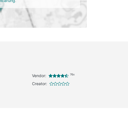
rklärung
.
76x
Vendor:
Creator: