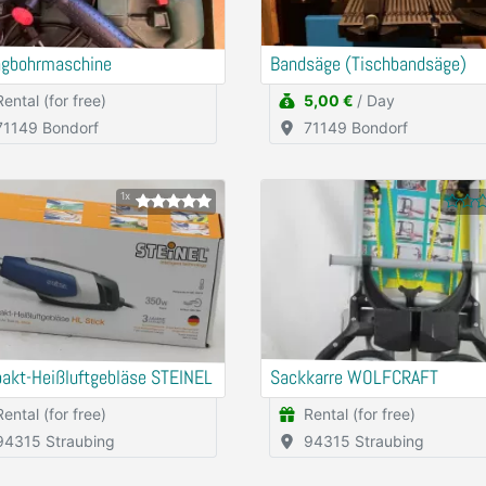
agbohrmaschine
Bandsäge (Tischbandsäge)
Rental (for free)
5,00 €
/ Day
71149 Bondorf
71149 Bondorf
1x
akt-Heißluftgebläse STEINEL
Sackkarre WOLFCRAFT
Rental (for free)
Rental (for free)
94315 Straubing
94315 Straubing