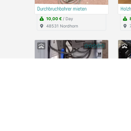
Durchbruchbohrer mieten
Holz
10,00 €
/ Day
48531 Nordhorn
Dremel Handkreissäge
Drem
2,50 €
/ Hour
78467 Konstanz