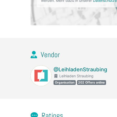
werden. Mehr dazu in unserer
Datenschutze
Vendor
@LeihladenStraubing
Leihladen Straubing
Organisation
202 Offers online
Ratings