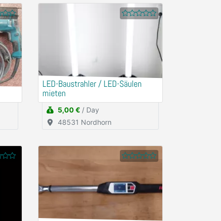
LED-Baustrahler / LED-Säulen
mieten
5,00 €
/ Day
48531 Nordhorn