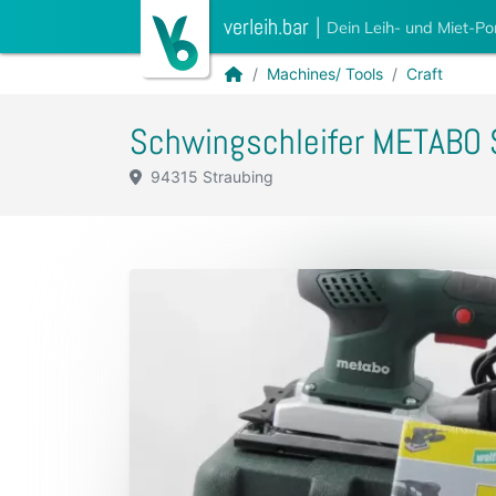
verleih.bar
|
Dein Leih- und Miet-Po
Machines/ Tools
Craft
Schwingschleifer METABO
94315 Straubing