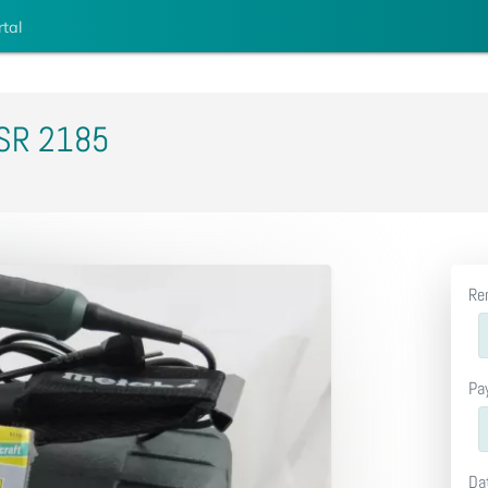
rtal
 SR 2185
Re
Pa
Da