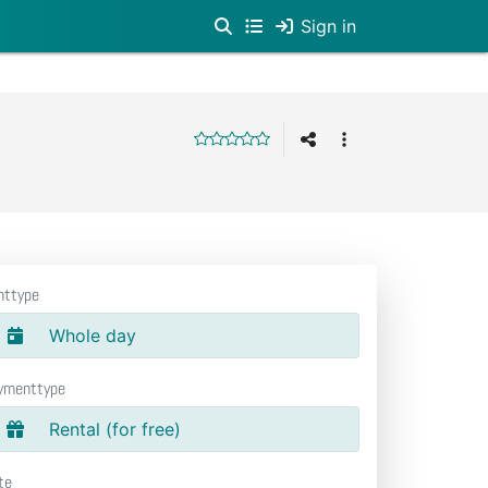
Sign in
nttype
Whole day
ymenttype
Rental (for free)
te