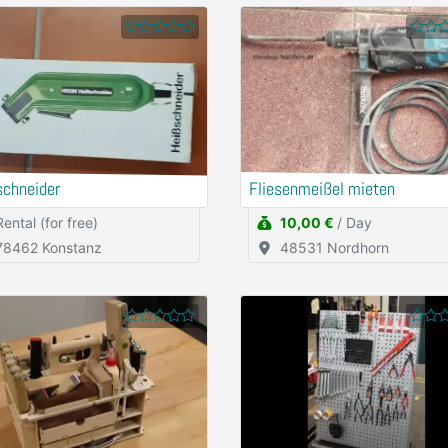
schneider
Fliesenmeißel mieten
Rental (for free)
10,00 €
/ Day
78462 Konstanz
48531 Nordhorn