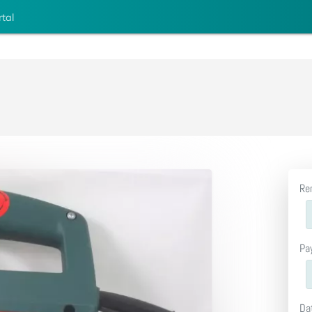
rtal
Re
Pa
Da