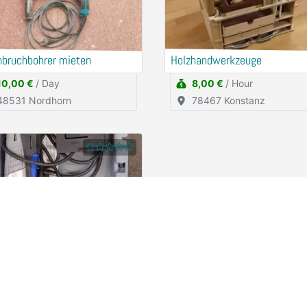
hbruchbohrer mieten
Holzhandwerkzeuge
10,00 €
/ Day
8,00 €
/ Hour
48531 Nordhorn
78467 Konstanz
el Handkreissäge
2,50 €
/ Hour
78467 Konstanz