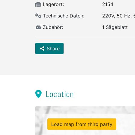
Lagerort:
2154
Technische Daten:
220V, 50 Hz,
Zubehör:
1 Sägeblatt
Share
Location
Load map from third party