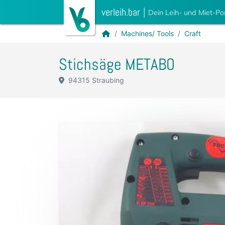
verleih.bar
|
Dein Leih- und Miet-Po
Machines/ Tools
Craft
Stichsäge METABO
94315 Straubing