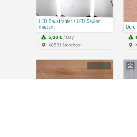
LED-Baustrahler / LED-Säulen
mieten
Durc
5,00 €
/ Day
48531 Nordhorn
HOLEX Digitaler
Drehmomentschlüssel
Drem
2,50 €
/ Hour
78467 Konstanz