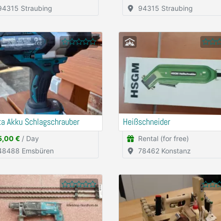
94315 Straubing
94315 Straubing
ta Akku Schlagschrauber
Heißschneider
5,00 €
/ Day
Rental (for free)
48488 Emsbüren
78462 Konstanz