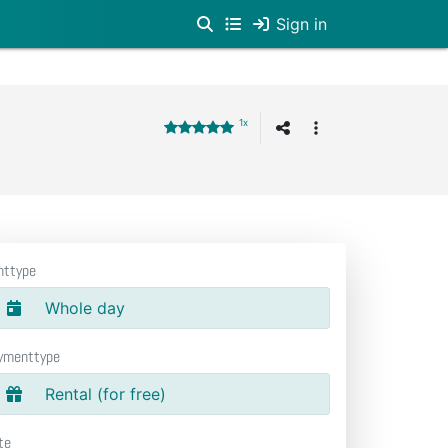
Sign in
1x
nttype
Whole day
ymenttype
Rental (for free)
te