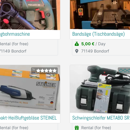
agbohrmaschine
Bandsäge (Tischbandsäge)
Rental (for free)
5,00 €
/ Day
71149 Bondorf
71149 Bondorf
1x
akt-Heißluftgebläse STEINEL
Schwingschleifer METABO SR
Rental (for free)
Rental (for free)