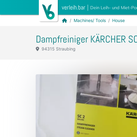
verleih.bar
|
Dein Leih- und Miet-Po
Machines/ Tools
House
Dampfreiniger KÄRCHER SC
94315 Straubing