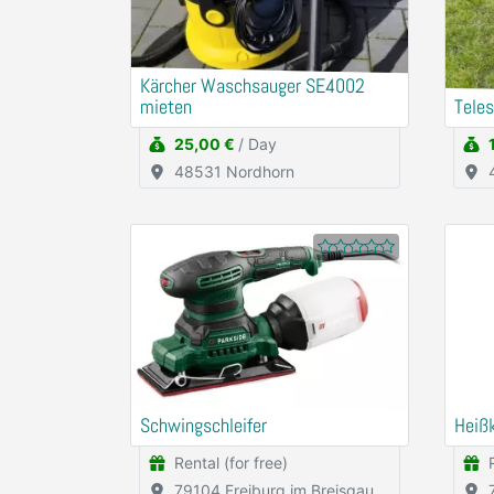
Kärcher Waschsauger SE4002
mieten
Tele
25,00 €
/ Day
48531 Nordhorn
Schwingschleifer
Heißk
Rental (for free)
79104 Freiburg im Breisgau