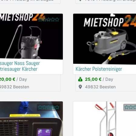
sauger Nass Sauger
triesauger Kärcher
Kärcher Polsterreiniger
20,00 €
/ Day
25,00 €
/ Day
49832 Beesten
49832 Beesten