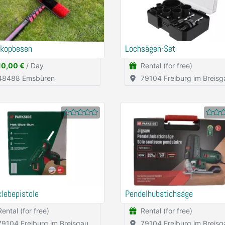
skopbesen
Lochsägen-Set
10,00 €
/ Day
Rental (for free)
48488 Emsbüren
79104 Freiburg im Breisg
lebepistole
Pendelhubstichsäge
Rental (for free)
Rental (for free)
79104 Freiburg im Breisgau
79104 Freiburg im Breisg