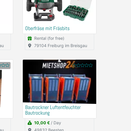
Oberfräse mit Fräsbits
Rental (for free)
au
79104 Freiburg im Breisgau
Bautrockner Luftentfeuchter
Bautrockung
10,00 €
/ Day
au
49832 Beesten