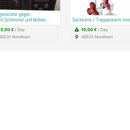
generator gegen
ch,Schimmel und Milben
Sackkarre / Treppenkarre mie
en
15,00 €
/ Day
10,00 €
/ Day
48531 Nordhorn
48531 Nordhorn