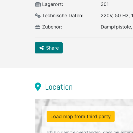
Lagerort:
301
Technische Daten:
220V, 50 Hz, 
Zubehör:
Dampfpistole,
Share
Location
Load map from third party
Ich bin damit einverstanden, dass mir exte