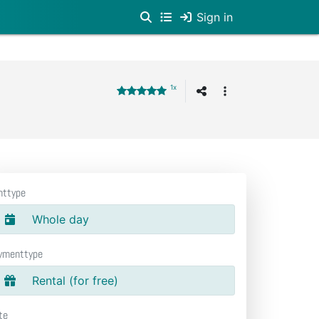
Sign in
1x
nttype
Whole day
ymenttype
Rental (for free)
te