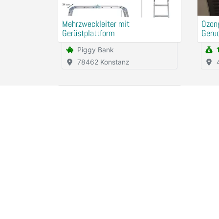
Mehrzweckleiter mit
Ozon
Gerüstplattform
Geru
miet
Piggy Bank
78462 Konstanz
1x
Heißluft- Gebläse PARKSIDE
Rental (for free)
94315 Straubing