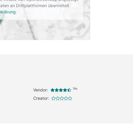
en an Drittplattformen übermittelt
rklärung
.
76x
Vendor:
Creator: