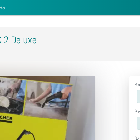
rtal
 2 Deluxe
Re
Pa
Da