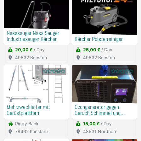
Nasssauger Nass Sauger
Industriesauger Kärcher
Kärcher Polsterreiniger
20,00 €
/ Day
25,00 €
/ Day
49832 Beesten
49832 Beesten
Mehrzweckleiter mit
Ozongenerator gegen
Gerüstplattform
Geruch,Schimmel und
Milben mieten
Piggy Bank
15,00 €
/ Day
78462 Konstanz
48531 Nordhorn