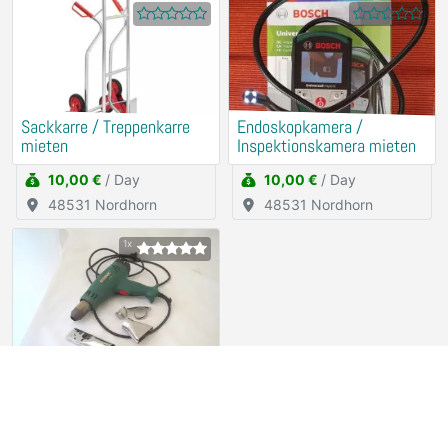
Sackkarre / Treppenkarre
Endoskopkamera /
mieten
Inspektionskamera mieten
10,00 €
/ Day
10,00 €
/ Day
48531 Nordhorn
48531 Nordhorn
1x
Heißluft- Gebläse PARKSIDE
Rental (for free)
94315 Straubing