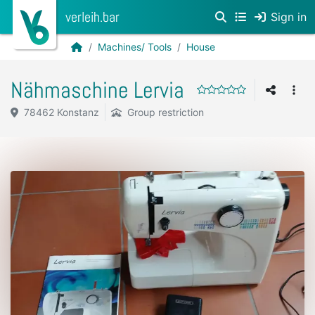
verleih.bar
Sign in
Machines/ Tools
House
Nähmaschine Lervia
78462 Konstanz
Group restriction