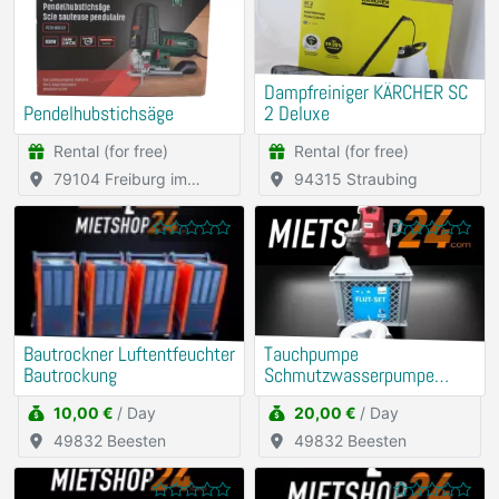
Dampfreiniger KÄRCHER SC
Pendelhubstichsäge
2 Deluxe
Rental (for free)
Rental (for free)
79104 Freiburg im
94315 Straubing
Breisgau
Bautrockner Luftentfeuchter
Tauchpumpe
Bautrockung
Schmutzwasserpumpe
Flutbox
10,00 €
/ Day
20,00 €
/ Day
49832 Beesten
49832 Beesten