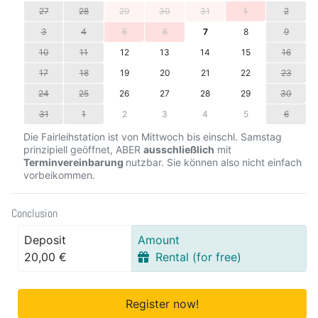
27
28
29
30
31
1
2
3
4
5
6
7
8
9
10
11
12
13
14
15
16
17
18
19
20
21
22
23
24
25
26
27
28
29
30
31
1
2
3
4
5
6
Die Fairleihstation ist von Mittwoch bis einschl. Samstag
prinzipiell geöffnet, ABER
ausschließlich
mit
Terminvereinbarung
nutzbar. Sie können also nicht einfach
vorbeikommen.
Conclusion
Deposit
Amount
20,00 €
Rental (for free)
Register now!