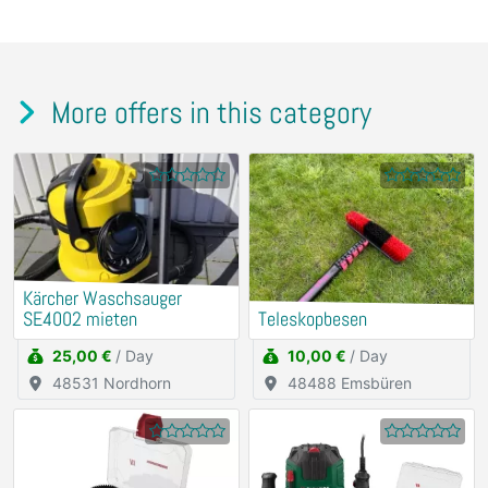
More offers in this category
Kärcher Waschsauger
SE4002 mieten
Teleskopbesen
25,00 €
/ Day
10,00 €
/ Day
48531 Nordhorn
48488 Emsbüren