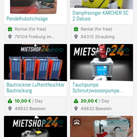
Dampfreiniger KÄRCHER SC
Pendelhubstichsäge
2 Deluxe
Rental (for free)
Rental (for free)
79104 Freiburg im
94315 Straubing
Breisgau
Bautrockner Luftentfeuchter
Tauchpumpe
Bautrockung
Schmutzwasserpumpe
Flutbox
10,00 €
/ Day
20,00 €
/ Day
49832 Beesten
49832 Beesten