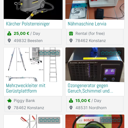
Kärcher Polsterreiniger
Nähmaschine Lervia
25,00 €
/ Day
Rental (for free)
49832 Beesten
78462 Konstanz
Mehrzweckleiter mit
Ozongenerator gegen
Gerüstplattform
Geruch,Schimmel und
Milben mieten
Piggy Bank
15,00 €
/ Day
78462 Konstanz
48531 Nordhorn