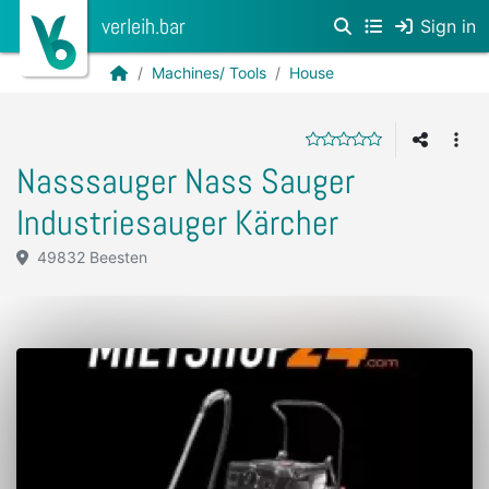
verleih.bar
Sign in
Machines/ Tools
House
Nasssauger Nass Sauger
Industriesauger Kärcher
49832 Beesten