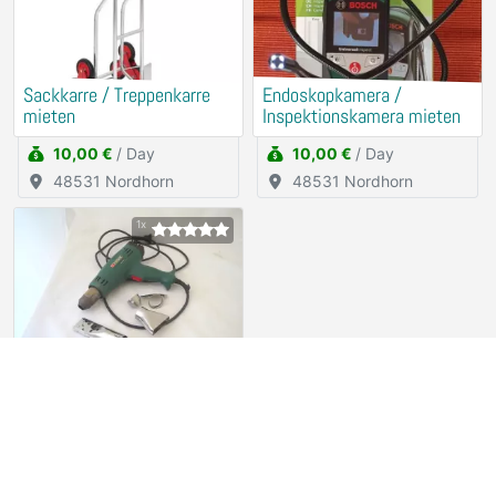
Sackkarre / Treppenkarre
Endoskopkamera /
mieten
Inspektionskamera mieten
10,00 €
/ Day
10,00 €
/ Day
48531 Nordhorn
48531 Nordhorn
1x
Heißluft- Gebläse PARKSIDE
Rental (for free)
94315 Straubing