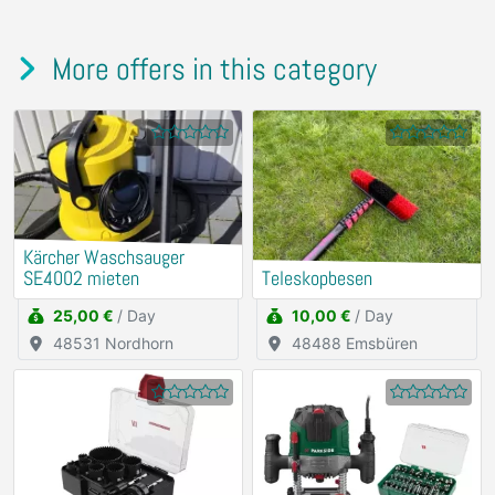
More offers in this category
Kärcher Waschsauger
SE4002 mieten
Teleskopbesen
25,00 €
/ Day
10,00 €
/ Day
48531 Nordhorn
48488 Emsbüren