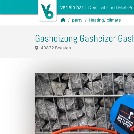
verleih.bar
|
Dein Leih- und Miet-Po
party
Heating/ climate
Gasheizung Gasheizer Gas
49832 Beesten