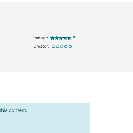
1x
Vendor:
Creator:
this content.