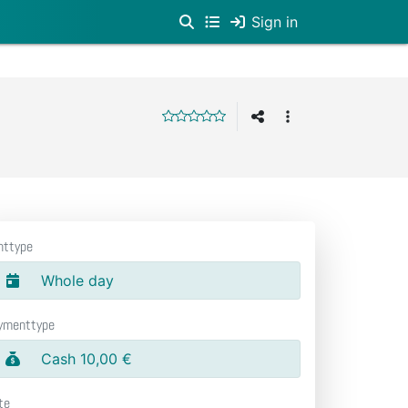
Sign in
nttype
Whole day
ymenttype
Cash 10,00 €
te