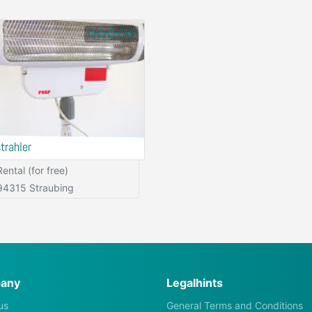
trahler
Rental (for free)
94315 Straubing
any
Legalhints
us
General Terms and Conditions