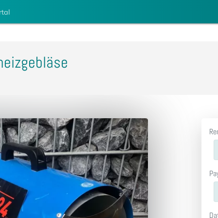
rtal
heizgebläse
Re
Pa
Da