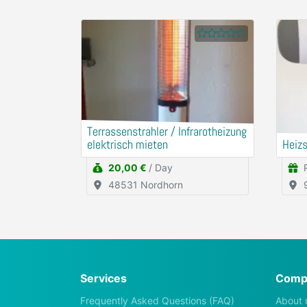
Terrassenstrahler / Infrarotheizung
elektrisch mieten
Heizs
20,00 €
/ Day
48531 Nordhorn
Services
Comp
Frequently Asked Questions (FAQ)
About 