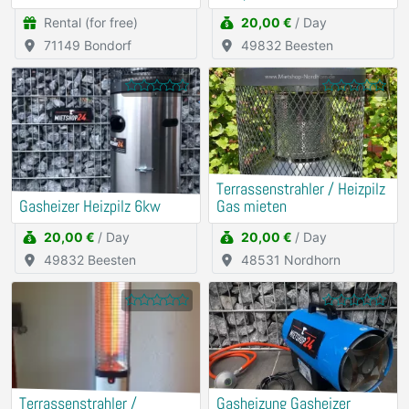
Rental (for free)
20,00 €
/ Day
71149 Bondorf
49832 Beesten
Terrassenstrahler / Heizpilz
Gasheizer Heizpilz 6kw
Gas mieten
20,00 €
/ Day
20,00 €
/ Day
49832 Beesten
48531 Nordhorn
Terrassenstrahler /
Gasheizung Gasheizer