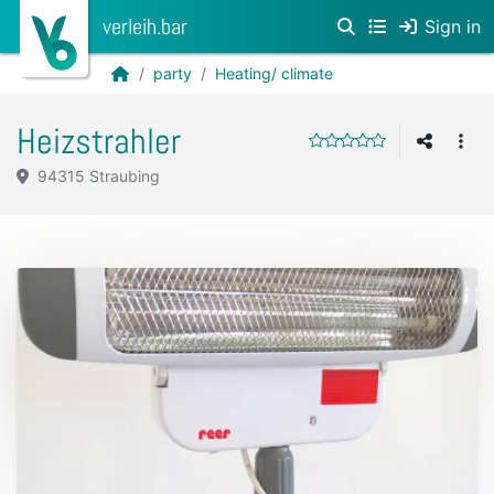
verleih.bar
Sign in
party
Heating/ climate
Heizstrahler
94315 Straubing