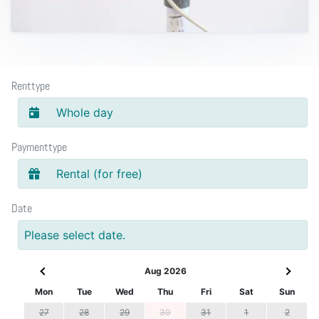
Renttype
Whole day
Paymenttype
Rental (for free)
Date
Please select date.
Aug 2026
Mon
Tue
Wed
Thu
Fri
Sat
Sun
27
28
29
30
31
1
2