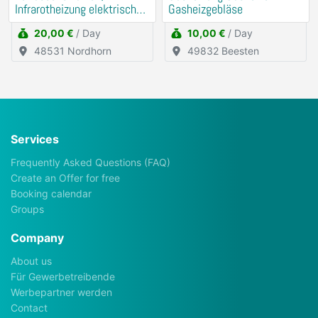
Infrarotheizung elektrisch
Gasheizgebläse
mieten
20,00 €
/ Day
10,00 €
/ Day
48531 Nordhorn
49832 Beesten
Services
Frequently Asked Questions (FAQ)
Create an Offer for free
Booking calendar
Groups
Company
About us
Für Gewerbetreibende
Werbepartner werden
Contact