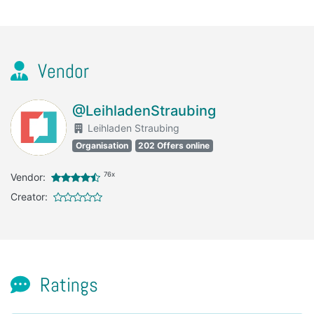
Vendor
@LeihladenStraubing
Leihladen Straubing
Organisation
202 Offers online
76x
Vendor:
Creator:
Ratings