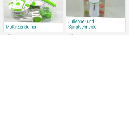
Julienne- und
Multi-Zerkleiner
Spiralschneider
Rental (for free)
Rental (for free)
94315 Straubing
94315 Straubing
Fensterreiniger KÄRCHER
Brotbackautomat UNOLD
Rental (for free)
Rental (for free)
94315 Straubing
94315 Straubing