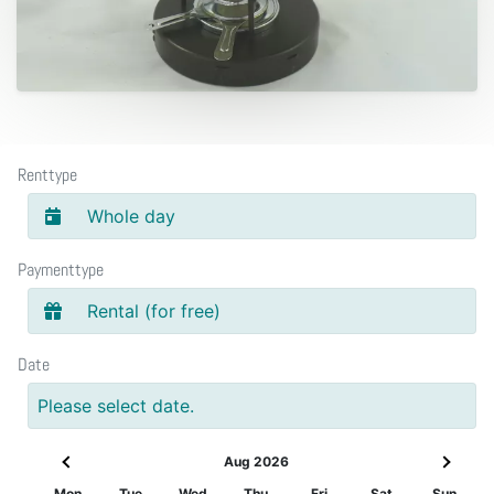
Renttype
Whole day
Paymenttype
Rental (for free)
Date
Please select date.
Aug 2026
Mon
Tue
Wed
Thu
Fri
Sat
Sun