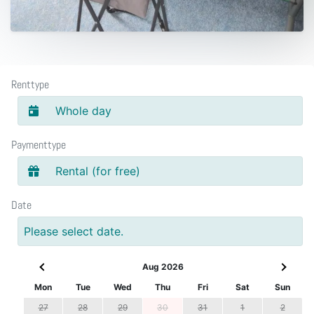
Renttype
Whole day
Paymenttype
Rental (for free)
Date
Please select date.
Aug 2026
Mon
Tue
Wed
Thu
Fri
Sat
Sun
27
28
29
30
31
1
2