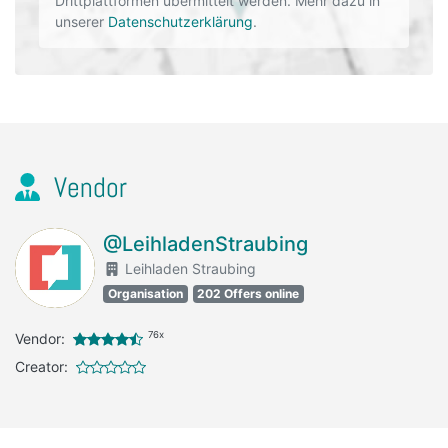
Drittplattformen übermittelt werden. Mehr dazu in
unserer
Datenschutzerklärung
.
Vendor
@LeihladenStraubing
Leihladen Straubing
Organisation
202 Offers online
76x
Vendor:
Creator: