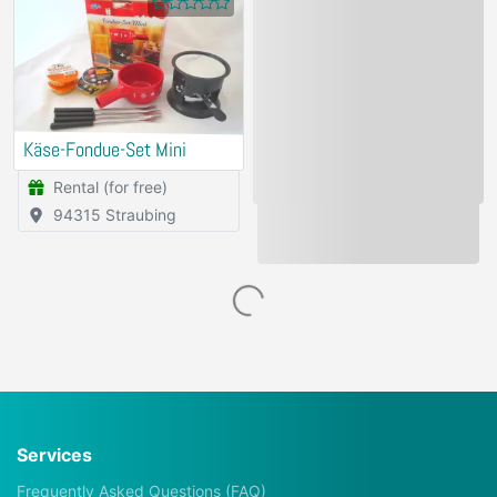
Käse-Fondue-Set Mini
Osterbackform
Rental (for free)
Rental (for free)
94315 Straubing
94315 Straubing
Entsafter GSW
Apfelschneide
Rental (for free)
Rental (for free)
94315 Straubing
94315 Straubing