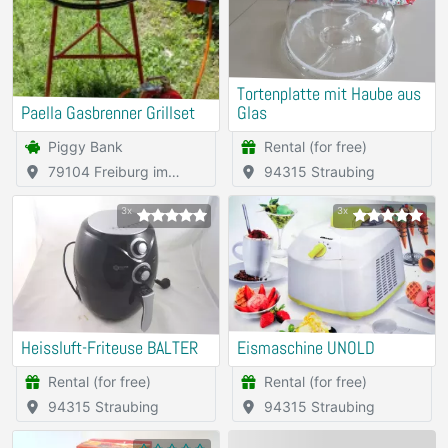
Tortenplatte mit Haube aus
Paella Gasbrenner Grillset
Glas
Piggy Bank
Rental (for free)
79104 Freiburg im
94315 Straubing
Breisgau
3x
3x
Heissluft-Friteuse BALTER
Eismaschine UNOLD
Rental (for free)
Rental (for free)
94315 Straubing
94315 Straubing