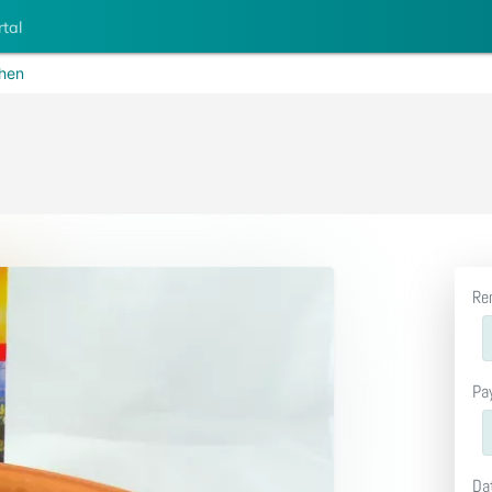
rtal
chen
Re
Pa
Da