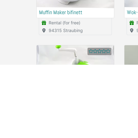
Muffin Maker bifinett
Wok-
Rental (for free)
94315 Straubing
Multi-Zerkleiner
Julie
Rental (for free)
94315 Straubing