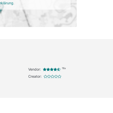
rklärung
.
76x
Vendor:
Creator: