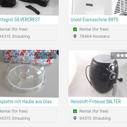
ttegrill SILVERCREST
Unold Eismaschine 9975
Rental (for free)
Rental (for free)
94315 Straubing
78464 Konstanz
3x
nplatte mit Haube aus Glas
Heissluft-Friteuse BALTER
Rental (for free)
Rental (for free)
94315 Straubing
94315 Straubing