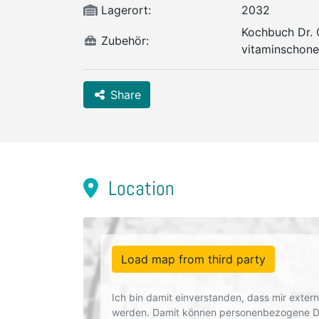
Lagerort:
2032
Kochbuch Dr. 
Zubehör:
vitaminschone
Share
Location
Load map from third party
Ich bin damit einverstanden, dass mir exte
werden. Damit können personenbezogene Dat