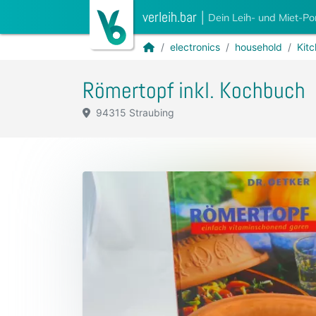
verleih.bar
|
Dein Leih- und Miet-Po
electronics
household
Kit
Römertopf inkl. Kochbuch
94315 Straubing