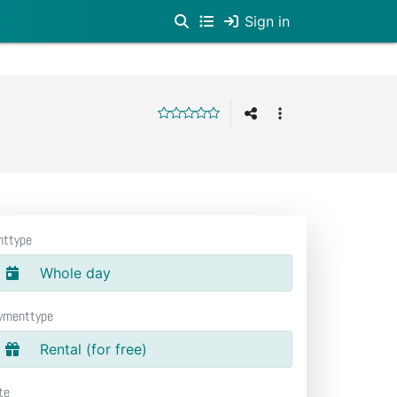
Sign in
nttype
Whole day
ymenttype
Rental (for free)
te