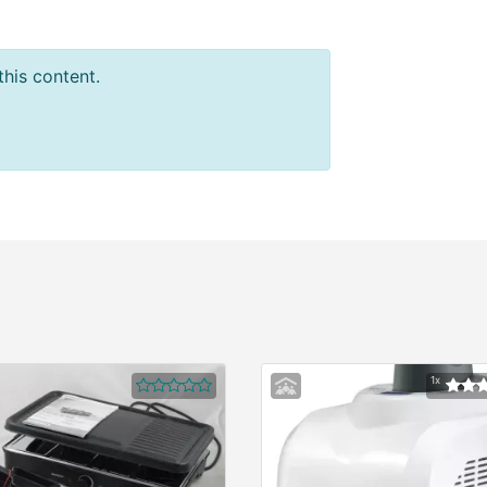
this content.
1x