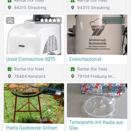
Rental (for free)
Rental (for free)
94315 Straubing
94315 Straubing
1x
Unold Eismaschine 9975
Einkochautomat
Rental (for free)
Rental (for free)
78464 Konstanz
79104 Freiburg im
Breisgau
Tortenplatte mit Haube aus
Paella Gasbrenner Grillset
Glas