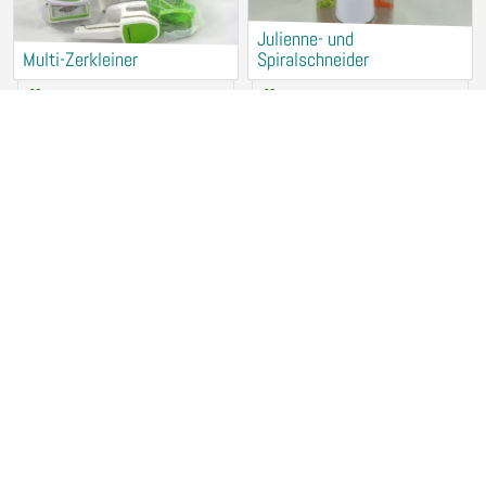
Julienne- und
Multi-Zerkleiner
Spiralschneider
Rental (for free)
Rental (for free)
94315 Straubing
94315 Straubing
Fensterreiniger KÄRCHER
Brotbackautomat UNOLD
Rental (for free)
Rental (for free)
94315 Straubing
94315 Straubing