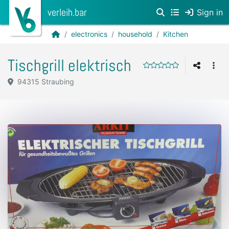
verleih.bar
Sign in
electronics
household
Kitchen
Tischgrill elektrisch
94315 Straubing