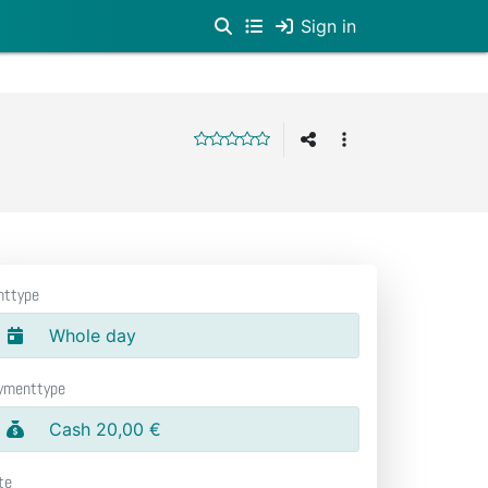
Sign in
nttype
Whole day
ymenttype
Cash 20,00 €
te