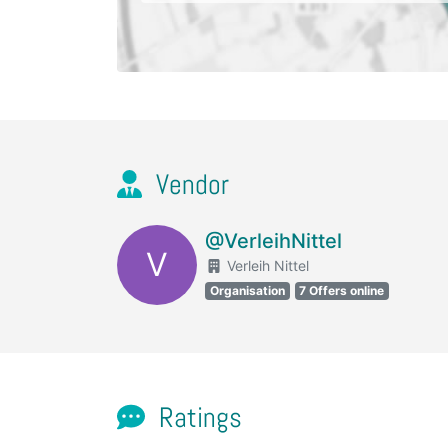
Vendor
@VerleihNittel
V
Verleih Nittel
Organisation
7 Offers online
Ratings