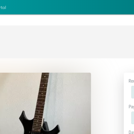
rtal
Re
Pa
Da