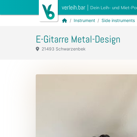
verleih.bar
|
Dein Leih- und Miet-Po
Instrument
Side instruments
E-Gitarre Metal-Design
21493 Schwarzenbek