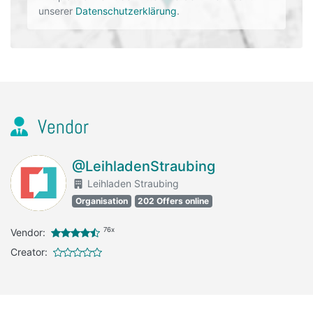
unserer
Datenschutzerklärung
.
Vendor
@LeihladenStraubing
Leihladen Straubing
Organisation
202 Offers online
76x
Vendor:
Creator: