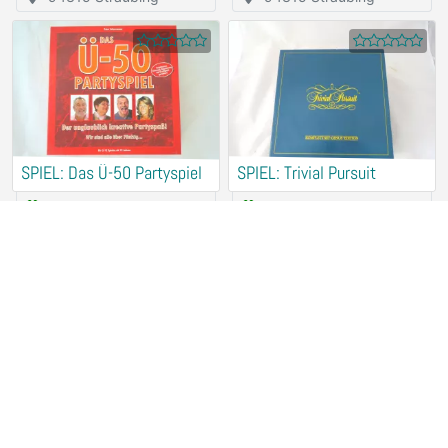
SPIEL: Das Ü-50 Partyspiel
SPIEL: Trivial Pursuit
Rental (for free)
Rental (for free)
94315 Straubing
94315 Straubing
SPIEL: Wer wird Millionär
SPIEL: Liebes Spiel
Rental (for free)
Rental (for free)