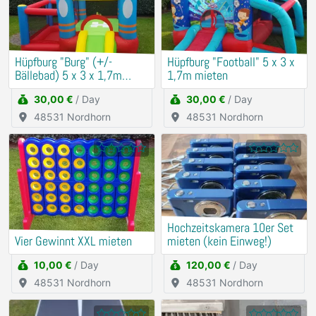
Hüpfburg "Burg" (+/-
Hüpfburg "Football" 5 x 3 x
Bällebad) 5 x 3 x 1,7m
1,7m mieten
mieten
30,00 €
/ Day
30,00 €
/ Day
48531 Nordhorn
48531 Nordhorn
Hochzeitskamera 10er Set
Vier Gewinnt XXL mieten
mieten (kein Einweg!)
10,00 €
/ Day
120,00 €
/ Day
48531 Nordhorn
48531 Nordhorn