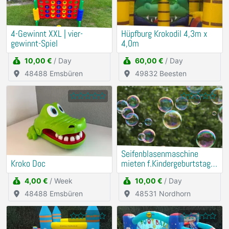
4-Gewinnt XXL | vier-
Hüpfburg Krokodil 4,3m x
gewinnt-Spiel
4,0m
10,00 €
/ Day
60,00 €
/ Day
48488 Emsbüren
49832 Beesten
Seifenblasenmaschine
Kroko Doc
mieten f.Kindergeburtstag
u.a.
4,00 €
/ Week
10,00 €
/ Day
48488 Emsbüren
48531 Nordhorn