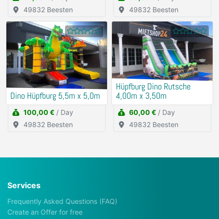
49832 Beesten
49832 Beesten
Hüpfburg Dino Rutsche
Dino Hüpfburg 5,5m x 5,0m
4,00m x 3,50m
100,00 €
/ Day
60,00 €
/ Day
49832 Beesten
49832 Beesten
Services
Frequently Asked Questions (FAQ)
Create an Offer for free