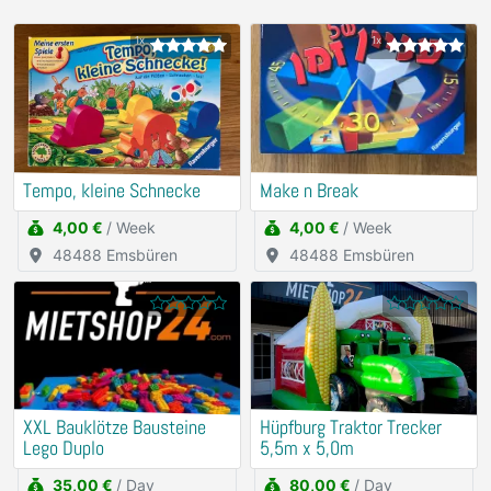
1x
1x
Tempo, kleine Schnecke
Make n Break
4,00 €
/ Week
4,00 €
/ Week
48488 Emsbüren
48488 Emsbüren
XXL Bauklötze Bausteine
Hüpfburg Traktor Trecker
Lego Duplo
5,5m x 5,0m
35,00 €
/ Day
80,00 €
/ Day